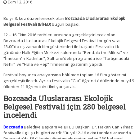
Ekim 12, 2016
Bu yıl 3. kez düzenlenecek olan
Bozcaada Uluslararası Ekolojik
Belgesel Festivali (BİFED)
bugün başladı.
12 – 16 Ekim 2016 tarihleri arasında gerçekleştirilecek olan
Bozcaada Uluslararası Ekolojik Belgesel Festivali bugün saat
13.00’da eş zamanlı film gösterimleri ile başladı. Festivalin ilk
gününde Halk Eğitim Merkezi salonunda “Rendala the Mikea” ve
“İmetsen’in Kadınları”, Salhane’deki programda ise “Tartışmadaki
Nehir” ve “Hala ve Hep” filmlerinin gösterimi yapıldı.
Festival boyunca ana yarışma bölümde toplam 16 film gösterimi
gerçekleştirilecek. Ayrıca festivalin “Gia” öğrenci ödüllerinde bu yıl 9
ülkeden 11 öğrencinin filmi yarışacak.
Bozcaada Uluslararası Ekolojik
Belgesel Festivali için 280 belgesel
incelendi
Bozcaada
Belediye Başkanı ve BIFED Başkanı Dr. Hakan Can Yılmaz
festivalle ilgili şu bilgileri verdi: “Bu yıl 12-16 ekim tarihleri arasında
Bozcaada’da 58 ülkenin yönetmenlerinden gelen 280 belgesel