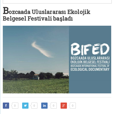
B
ozcaada Uluslararası Ekolojik
Belgesel Festivali başladı
0
0
0
0