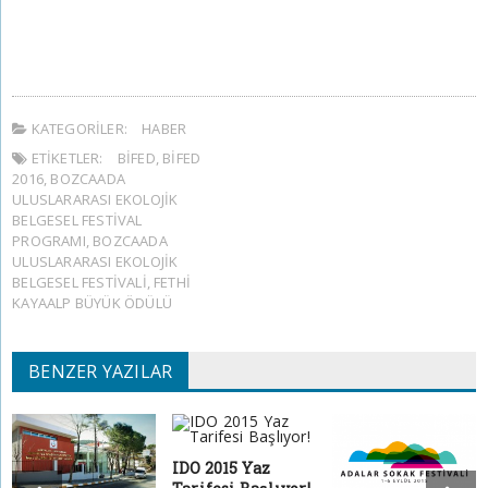
KATEGORILER:
HABER
ETIKETLER:
BİFED
,
BİFED
2016
,
BOZCAADA
ULUSLARARASI EKOLOJIK
BELGESEL FESTIVAL
PROGRAMI
,
BOZCAADA
ULUSLARARASI EKOLOJIK
BELGESEL FESTIVALI
,
FETHI
KAYAALP BÜYÜK ÖDÜLÜ
BENZER YAZILAR
IDO 2015 Yaz