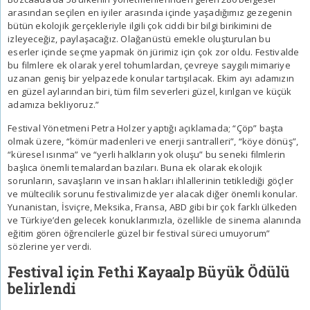
arasından seçilen en iyiler arasında içinde yaşadığımız gezegenin
bütün ekolojik gerçekleriyle ilgili çok ciddi bir bilgi birikimini de
izleyeceğiz, paylaşacağız. Olağanüstü emekle oluşturulan bu
eserler içinde seçme yapmak ön jürimiz için çok zor oldu. Festivalde
bu filmlere ek olarak yerel tohumlardan, çevreye saygılı mimariye
uzanan geniş bir yelpazede konular tartışılacak. Ekim ayı adamızın
en güzel aylarından biri, tüm film severleri güzel, kırılgan ve küçük
adamıza bekliyoruz.”
Festival Yönetmeni Petra Holzer yaptığı açıklamada; “Çöp” başta
olmak üzere, “kömür madenleri ve enerji santralleri”, “köye dönüş”,
“küresel ısınma” ve “yerli halkların yok oluşu” bu seneki filmlerin
başlıca önemli temalardan bazıları. Buna ek olarak ekolojik
sorunların, savaşların ve insan hakları ihlallerinin tetiklediği göçler
ve mültecilik sorunu festivalimizde yer alacak diğer önemli konular.
Yunanistan, İsviçre, Meksika, Fransa, ABD gibi bir çok farklı ülkeden
ve Türkiye’den gelecek konuklarımızla, özellikle de sinema alanında
eğitim gören öğrencilerle güzel bir festival süreci umuyorum”
sözlerine yer verdi.
Festival için Fethi Kayaalp Büyük Ödülü
belirlendi