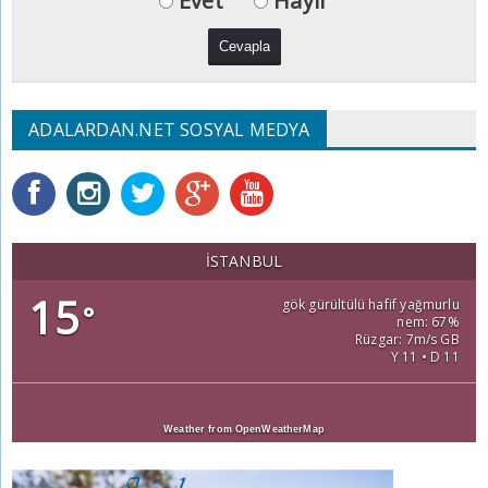
Evet
Hayır
ADALARDAN.NET SOSYAL MEDYA
İSTANBUL
15
gök gürültülü hafif yağmurlu
°
nem: 67%
Rüzgar: 7m/s GB
Y 11 • D 11
Weather from OpenWeatherMap