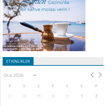
ETKINLIKLER
P
S
Ç
P
C
C
P
27
28
29
30
31
1
2