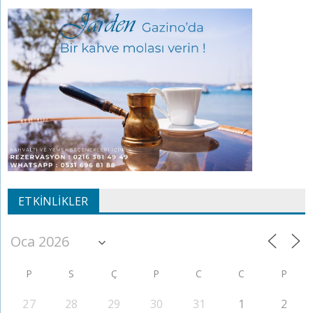
ETKINLIKLER
P
S
Ç
P
C
C
P
27
28
29
30
31
1
2