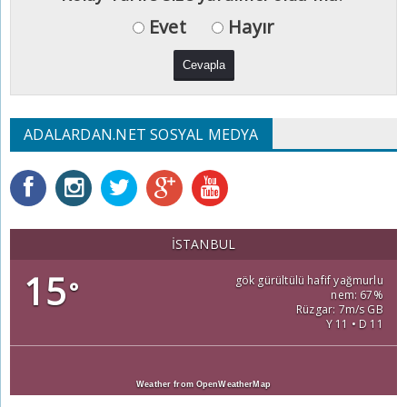
Evet
Hayır
ADALARDAN.NET SOSYAL MEDYA
İSTANBUL
15
gök gürültülü hafif yağmurlu
°
nem: 67%
Rüzgar: 7m/s GB
Y 11 • D 11
Weather from OpenWeatherMap