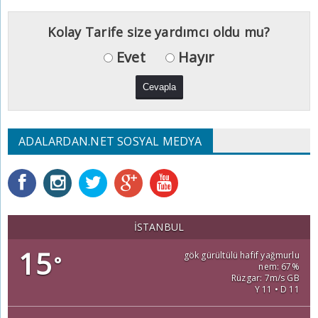
Kolay Tarife size yardımcı oldu mu?
Evet
Hayır
ADALARDAN.NET SOSYAL MEDYA
İSTANBUL
15
gök gürültülü hafif yağmurlu
°
nem: 67%
Rüzgar: 7m/s GB
Y 11 • D 11