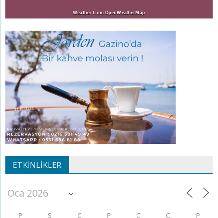
Weather from OpenWeatherMap
ETKINLIKLER
P
S
Ç
P
C
C
P