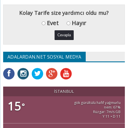
Kolay Tarife size yardımcı oldu mu?
Evet
Hayır
ADALARDAN.NET SOSYAL MEDYA
İSTANBUL
15
gök gürültülü hafif yağmurlu
°
nem: 67%
Rüzgar: 7m/s GB
Y 11 • D 11