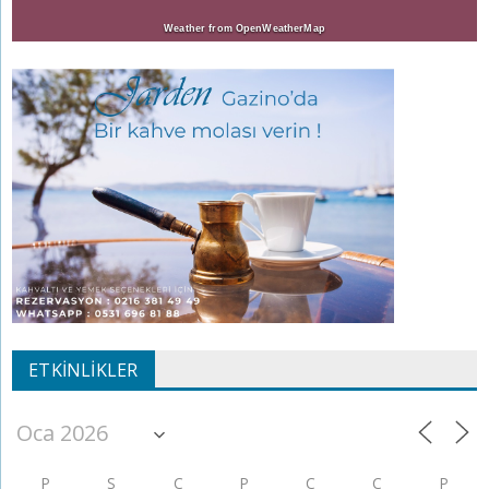
Weather from OpenWeatherMap
ETKINLIKLER
P
S
Ç
P
C
C
P