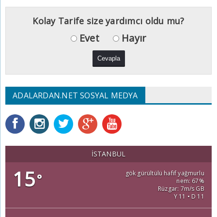
Kolay Tarife size yardımcı oldu mu?
Evet
Hayır
ADALARDAN.NET SOSYAL MEDYA
İSTANBUL
15
gök gürültülü hafif yağmurlu
°
nem: 67%
Rüzgar: 7m/s GB
Y 11 • D 11