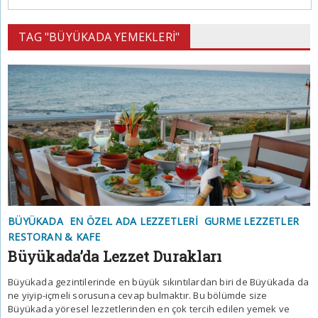
TAG "BÜYÜKADA YEMEKLERI"
BÜYÜKADA
EN ÖZEL ADA LEZZETLERI
GURME LEZZETLER
RESTORAN & KAFE
Büyükada’da Lezzet Durakları
Büyükada gezintilerinde en büyük sıkıntılardan biri de Büyükada da
ne yiyip-içmeli sorusuna cevap bulmaktır. Bu bölümde size
Büyükada yöresel lezzetlerinden en çok tercih edilen yemek ve