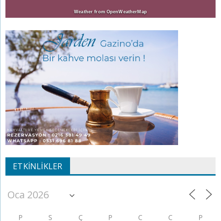
Weather from OpenWeatherMap
ETKINLIKLER
P
S
Ç
P
C
C
P