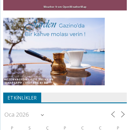
Weather from OpenWeatherMap
ETKINLIKLER
P
S
Ç
P
C
C
P