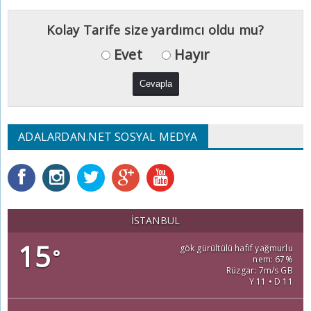
Kolay Tarife size yardımcı oldu mu?
Evet
Hayır
ADALARDAN.NET SOSYAL MEDYA
İSTANBUL
15
gök gürültülü hafif yağmurlu
°
nem: 67%
Rüzgar: 7m/s GB
Y 11 • D 11