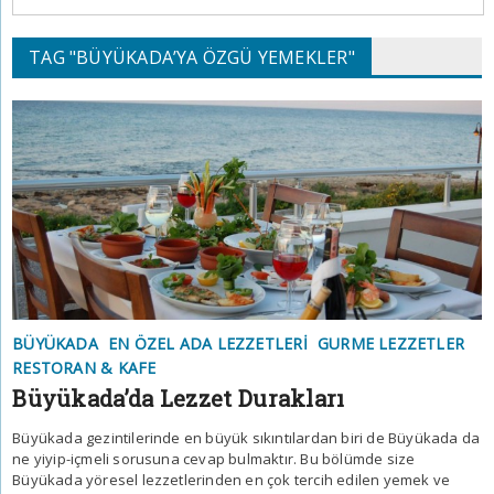
TAG "BÜYÜKADA’YA ÖZGÜ YEMEKLER"
BÜYÜKADA
EN ÖZEL ADA LEZZETLERI
GURME LEZZETLER
RESTORAN & KAFE
Büyükada’da Lezzet Durakları
Büyükada gezintilerinde en büyük sıkıntılardan biri de Büyükada da
ne yiyip-içmeli sorusuna cevap bulmaktır. Bu bölümde size
Büyükada yöresel lezzetlerinden en çok tercih edilen yemek ve