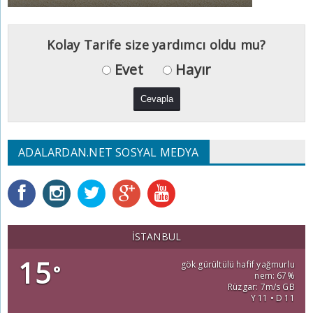
Kolay Tarife size yardımcı oldu mu?
Evet
Hayır
ADALARDAN.NET SOSYAL MEDYA
İSTANBUL
15
gök gürültülü hafif yağmurlu
°
nem: 67%
Rüzgar: 7m/s GB
Y 11 • D 11