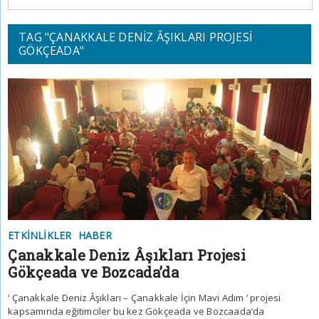
TAG "ÇANAKKALE DENIZ ÂŞIKLARI PROJESI
GÖKÇEADA"
ETKINLIKLER
HABER
Çanakkale Deniz Âşıkları Projesi
Gökçeada ve Bozcada’da
‘ Çanakkale Deniz Âşıkları – Çanakkale İçin Mavi Adım ’ projesi
kapsamında eğitimciler bu kez Gökçeada ve Bozcaada’da