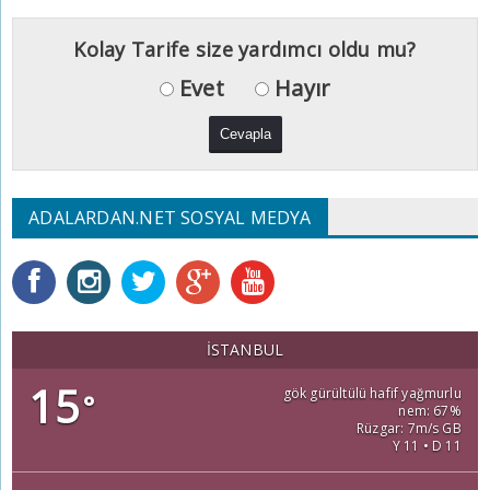
Kolay Tarife size yardımcı oldu mu?
Evet
Hayır
ADALARDAN.NET SOSYAL MEDYA
İSTANBUL
15
gök gürültülü hafif yağmurlu
°
nem: 67%
Rüzgar: 7m/s GB
Y 11 • D 11