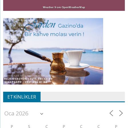
Weather from OpenWeatherMap
ETKINLIKLER
P
S
Ç
P
C
C
P