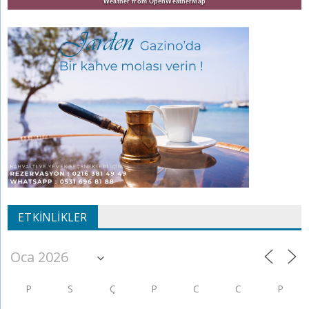
Weather from OpenWeatherMap
ETKINLIKLER
P
S
Ç
P
C
C
P