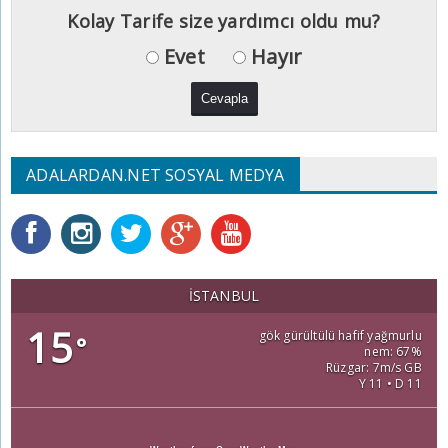
Kolay Tarife size yardımcı oldu mu?
Evet
Hayır
ADALARDAN.NET SOSYAL MEDYA
İSTANBUL
15
gök gürültülü hafif yağmurlu
°
nem: 67%
Rüzgar: 7m/s GB
Y 11 • D 11