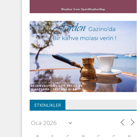
Weather from OpenWeatherMap
ETKINLIKLER
P
S
Ç
P
C
C
P