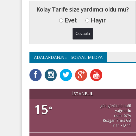
Kolay Tarife size yardımcı oldu mu?
Evet
Hayır
ADALARDAN.NET SOSYAL MEDYA
İSTANBUL
15
gök gürültülü hafif
°
yağmurlu
nem: 67%
Rüzgar: 7m/s GB
Y 11 • D 11