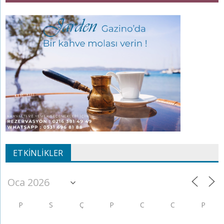
ETKINLIKLER
P
S
Ç
P
C
C
P