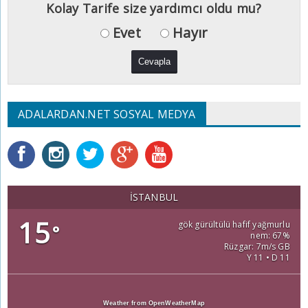
Kolay Tarife size yardımcı oldu mu?
Evet
Hayır
ADALARDAN.NET SOSYAL MEDYA
İSTANBUL
15
gök gürültülü hafif yağmurlu
°
nem: 67%
Rüzgar: 7m/s GB
Y 11 • D 11
Weather from OpenWeatherMap