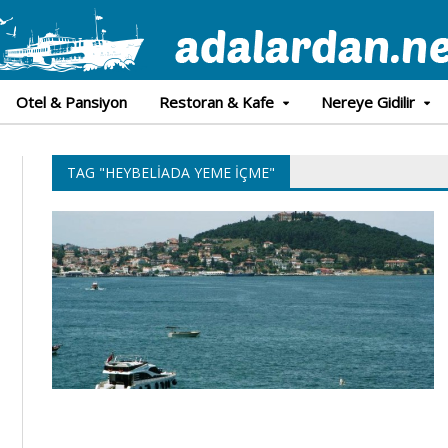
Otel & Pansiyon
Restoran & Kafe
Nereye Gidilir
TAG "HEYBELIADA YEME IÇME"