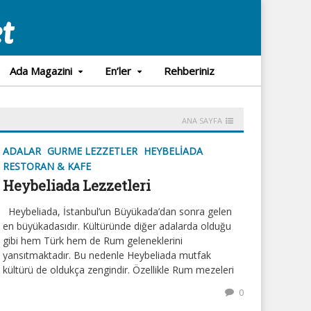
Ada Magazini
En’ler
Rehberiniz
ANA SAYFA
ADALAR
GURME LEZZETLER
HEYBELIADA
RESTORAN & KAFE
Heybeliada Lezzetleri
Heybeliada, İstanbul’un Büyükada’dan sonra gelen
en büyükadasıdır. Kültüründe diğer adalarda olduğu
gibi hem Türk hem de Rum geleneklerini
yansıtmaktadır. Bu nedenle Heybeliada mutfak
kültürü de oldukça zengindir. Özellikle Rum mezeleri
0