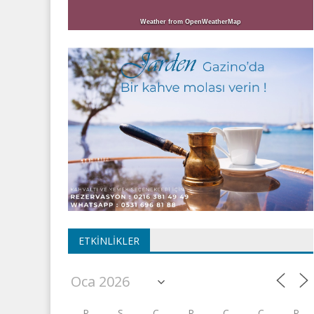
Weather from OpenWeatherMap
ETKINLIKLER
P
S
Ç
P
C
C
P