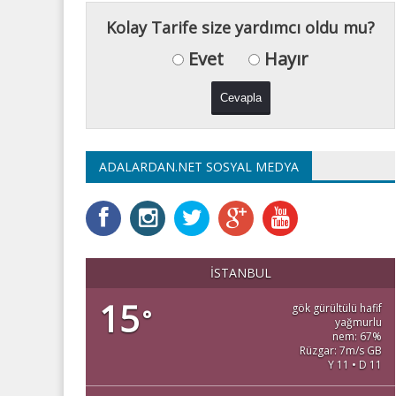
Kolay Tarife size yardımcı oldu mu?
Evet
Hayır
ADALARDAN.NET SOSYAL MEDYA
İSTANBUL
15
gök gürültülü hafif
°
yağmurlu
nem: 67%
Rüzgar: 7m/s GB
Y 11 • D 11