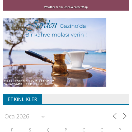
Weather from OpenWeatherMap
ETKINLIKLER
P
S
Ç
P
C
C
P