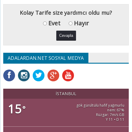
Kolay Tarife size yardımcı oldu mu?
Evet
Hayır
ADALARDAN.NET SOSYAL MEDYA
İSTANBUL
15
gök gürültülü hafif yağmurlu
°
nem: 67%
Rüzgar: 7m/s GB
Y 11 • D 11