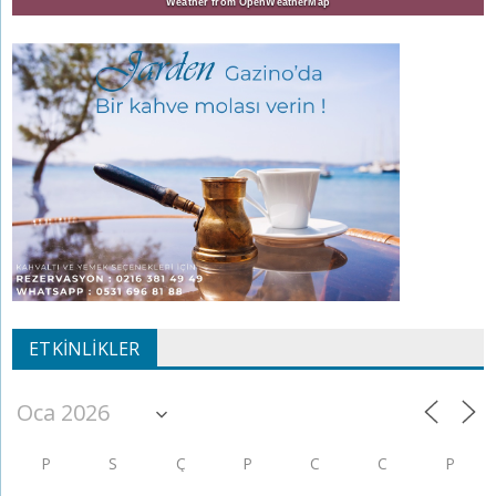
Weather from OpenWeatherMap
ETKINLIKLER
P
S
Ç
P
C
C
P