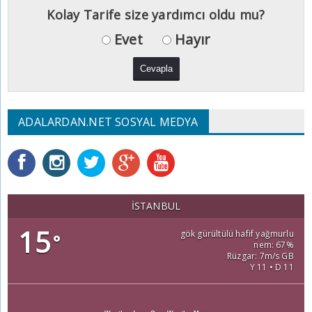
Kolay Tarife size yardımcı oldu mu?
Evet
Hayır
ADALARDAN.NET SOSYAL MEDYA
İSTANBUL
15
gök gürültülü hafif yağmurlu
°
nem: 67%
Rüzgar: 7m/s GB
Y 11 • D 11