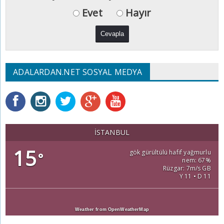
Evet
Hayır
ADALARDAN.NET SOSYAL MEDYA
İSTANBUL
15
gök gürültülü hafif yağmurlu
°
nem: 67%
Rüzgar: 7m/s GB
Y 11 • D 11
Weather from OpenWeatherMap