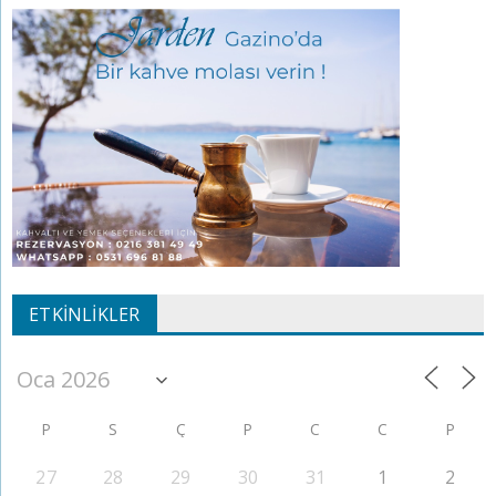
ETKINLIKLER
P
S
Ç
P
C
C
P
27
28
29
30
31
1
2