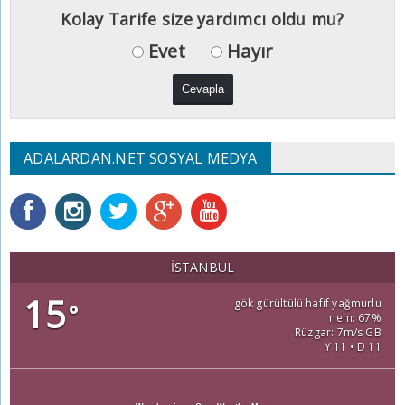
Kolay Tarife size yardımcı oldu mu?
Evet
Hayır
ADALARDAN.NET SOSYAL MEDYA
İSTANBUL
15
gök gürültülü hafif yağmurlu
°
nem: 67%
Rüzgar: 7m/s GB
Y 11 • D 11