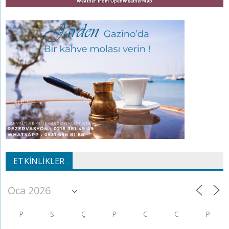
Weather from OpenWeatherMap
ETKINLIKLER
P
S
Ç
P
C
C
P