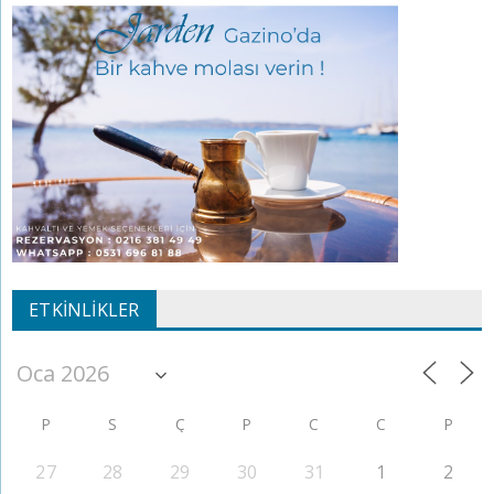
ETKINLIKLER
P
S
Ç
P
C
C
P
27
28
29
30
31
1
2