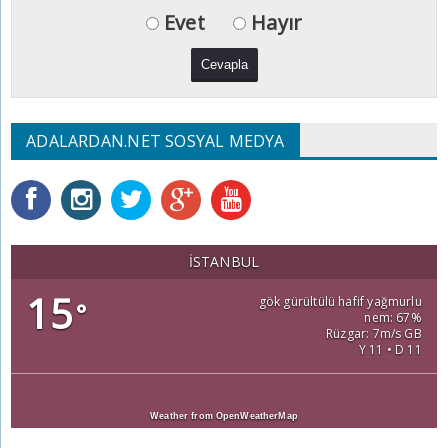
Evet
Hayır
ADALARDAN.NET SOSYAL MEDYA
İSTANBUL
15
gök gürültülü hafif yağmurlu
°
nem: 67%
Rüzgar: 7m/s GB
Y 11 • D 11
Weather from OpenWeatherMap