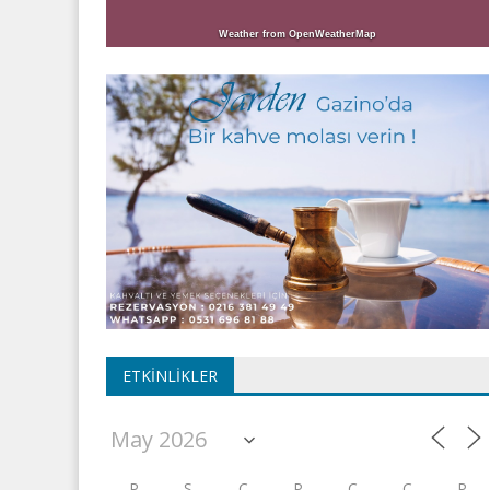
Weather from OpenWeatherMap
ETKINLIKLER
P
S
Ç
P
C
C
P