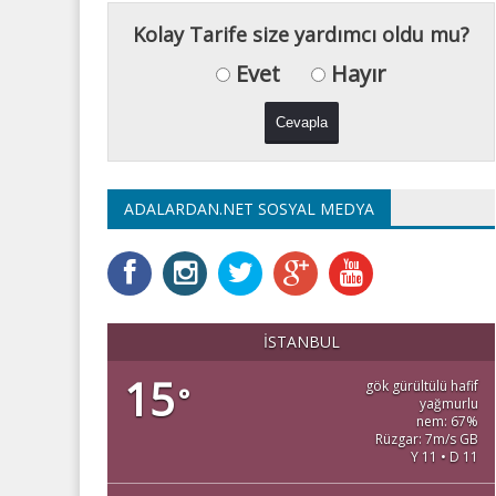
Kolay Tarife size yardımcı oldu mu?
Evet
Hayır
ADALARDAN.NET SOSYAL MEDYA
İSTANBUL
15
gök gürültülü hafif
°
yağmurlu
nem: 67%
Rüzgar: 7m/s GB
Y 11 • D 11