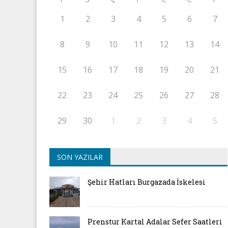
1
2
3
4
5
6
7
8
9
10
11
12
13
14
15
16
17
18
19
20
21
22
23
24
25
26
27
28
29
30
1
2
3
4
5
SON YAZILAR
Şehir Hatları Burgazada İskelesi
Prenstur Kartal Adalar Sefer Saatleri