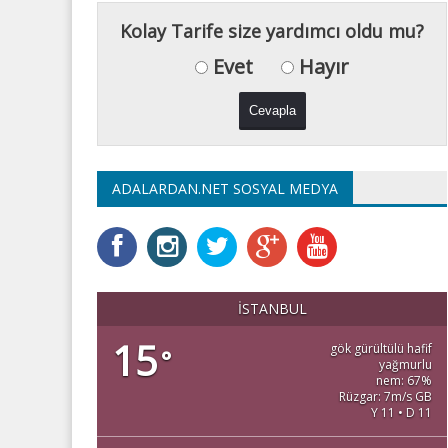
Kolay Tarife size yardımcı oldu mu?
Evet
Hayır
ADALARDAN.NET SOSYAL MEDYA
İSTANBUL
15
gök gürültülü hafif
°
yağmurlu
nem: 67%
Rüzgar: 7m/s GB
Y 11 • D 11