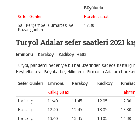
Büyükada
Sefer Günleri
Hareket saati
Salı,Perşembe, Cumartesi ve
17:30
Pazar günleri
Turyol Adalar sefer saatleri 2021 kış
Eminönü – Karaköy – Kadıköy Hattı
Turyol, pandemi nedeniyle bu hat üzerinden sadece hafta içi 
Heybeliada ve Büyükada şeklindedir. Firmanın Adalara hareket 
Sefer Günleri
Eminönü
Karaköy
Kadıköy
Kınalıa
Kalkış Saati
Tahmini
Hafta içi
11:40
11:45
12:05
12:30
Hafta içi
12:40
12:45
13:05
13:30
Hafta içi
13:40
13:45
14:05
14:30