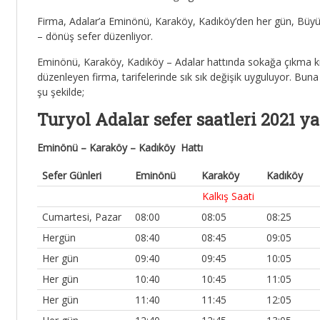
Firma, Adalar’a Eminönü, Karaköy, Kadıköy’den her gün, Büyü
– dönüş sefer düzenliyor.
Eminönü, Karaköy, Kadıköy – Adalar hattında sokağa çıkma kıs
düzenleyen firma, tarifelerinde sık sık değişik uyguluyor. Bun
şu şekilde;
Turyol Adalar sefer saatleri 2021 ya
Eminönü – Karaköy – Kadıköy Hattı
Sefer Günleri
Eminönü
Karaköy
Kadıköy
Kalkış Saati
Cumartesi, Pazar
08:00
08:05
08:25
Hergün
08:40
08:45
09:05
Her gün
09:40
09:45
10:05
Her gün
10:40
10:45
11:05
Her gün
11:40
11:45
12:05