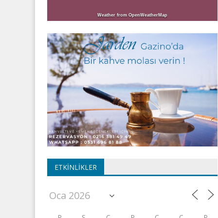
Weather from OpenWeatherMap
ETKINLIKLER
P
S
Ç
P
C
C
P