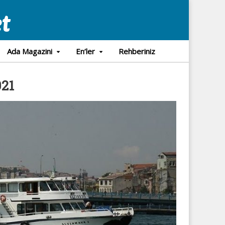
Ada Magazini
En’ler
Rehberiniz
021