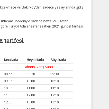
kçekmece ve Bakırköy’den sadece yaz aylarında gidiş
ıtlaması nedeniyle sadece hafta içi 3 sefer
a göre
Turyol Adalar sefer saatleri 2021
güncel tarifesi
z tarifesi
Kınalıada
Heybeliada
Büyükada
Tahmini Varış Saati
08:55
09:20
09:30
09:35
10:00
10:10
10:35
11:00
11:10
11:35
12:00
12:10
12:35
13:00
13:10