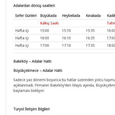
Adalardan dönüş saatleri:
Sefer Günleri
Büyükada
Heybeliada
Kınalıada
Kadı
Kalkış Saati
Tahmi
Hafta içi
15:00
15:10
15:35
16:0
Hafta içi
16:00
16:10
16:35
17:0
Hafta içi
17:00
17:10
17:35
18:0
Bakırköy – Adalar Hattı
Büyükçekmece – Adalar Hattı
Sadece yaz dönemi boyunca bu hatlar üzerinden yolcu taşımacıl
açıklanmadı. Firmanın Bakırköy’den Mayıs ayında, Büyükçekme
başlaması bekliyor.
Turyol İletişim Bilgileri