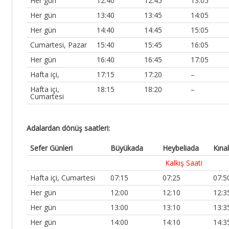
Her gün
12:40
12:45
13:05
Her gün
13:40
13:45
14:05
Her gün
14:40
14:45
15:05
Cumartesi, Pazar
15:40
15:45
16:05
Her gün
16:40
16:45
17:05
Hafta içi,
17:15
17:20
–
Hafta içi,
18:15
18:20
–
Cumartesi
Adalardan dönüş saatleri:
Sefer Günleri
Büyükada
Heybeliada
Kına
Kalkış Saati
Hafta içi, Cumartesi
07:15
07:25
07:5
Her gün
12:00
12:10
12:3
Her gün
13:00
13:10
13:3
Her gün
14:00
14:10
14:3