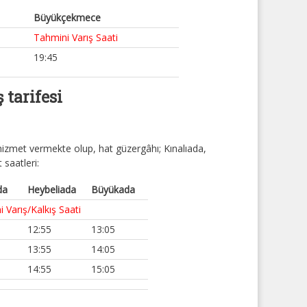
Büyükçekmece
Tahmini Varış Saati
19:45
 tarifesi
hizmet vermekte olup, hat güzergâhı; Kınalıada,
saatleri:
da
Heybeliada
Büyükada
 Varış/Kalkış Saati
12:55
13:05
13:55
14:05
14:55
15:05