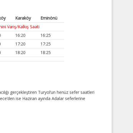
köy
Karaköy
Eminönü
ni Varış/Kalkış Saati
0
16:20
16:25
0
17:20
17:25
0
18:20
18:25
ığı gerçekleştiren Turyol’un henüz sefer saatleri
ce’den ise Haziran ayında Adalar seferlerine