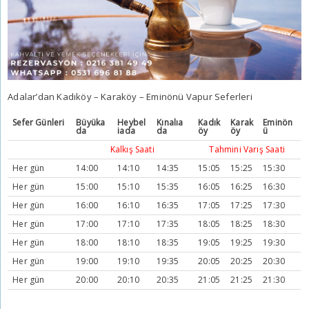
Adalar’dan Kadıköy – Karaköy – Eminönü Vapur Seferleri
Sefer Günleri
Büyüka
Heybel
Kınalıa
Kadık
Karak
Eminön
da
iada
da
öy
öy
ü
Kalkış Saati
Tahmini Varış Saati
Her gün
14:00
14:10
14:35
15:05
15:25
15:30
Her gün
15:00
15:10
15:35
16:05
16:25
16:30
Her gün
16:00
16:10
16:35
17:05
17:25
17:30
Her gün
17:00
17:10
17:35
18:05
18:25
18:30
Her gün
18:00
18:10
18:35
19:05
19:25
19:30
Her gün
19:00
19:10
19:35
20:05
20:25
20:30
Her gün
20:00
20:10
20:35
21:05
21:25
21:30