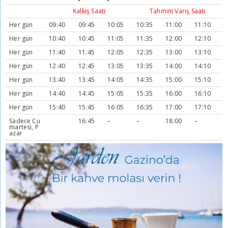
Kalkış Saati
Tahmini Varış Saati
Her gün
09:40
09:45
10:05
10:35
11:00
11:10
Her gün
10:40
10:45
11:05
11:35
12:00
12:10
Her gün
11:40
11:45
12:05
12:35
13:00
13:10
Her gün
12:40
12:45
13:05
13:35
14:00
14:10
Her gün
13:40
13:45
14:05
14:35
15:00
15:10
Her gün
14:40
14:45
15:05
15:35
16:00
16:10
Her gün
15:40
15:45
16:05
16:35
17:00
17:10
Sadece Cu
16:45
–
–
18:00
–
martesi, P
azar