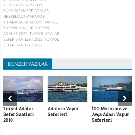
BÜYÜKADA KARAKÖY
,
BÜYÜKÇEKMECE ADALAR
,
HEYBELIADA KARAKÖY
,
KINALIADA KARAKÖY
,
TURYOL
,
TURYOL ADALAR
,
TURYOL
ADALAR 2022
,
TURYOL ADALAR
SEFER SAATLERI 2022
,
TURYOL
SEFER SAATLERI 2022
BENZER YAZILAR
Turyol Adalar
Adalara Vapur
İDO Marmara ve
Sefer Saatleri
Seferleri
Avşa Adası Vapur
2018
Seferleri