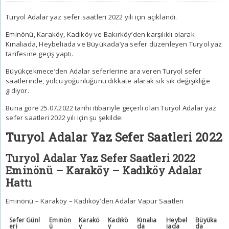
Turyol Adalar yaz sefer saatleri 2022 yılı için açıklandı.
Eminönü, Karaköy, Kadıköy ve Bakırköy’den karşılıklı olarak
Kınalıada, Heybeliada ve Büyükada’ya sefer düzenleyen Turyol yaz
tarifesine geçiş yaptı.
Büyükçekmece’den Adalar seferlerine ara veren Turyol sefer
saatlerinde, yolcu yoğunluğunu dikkate alarak sık sık değişikliğe
gidiyor.
Buna göre 25.07.2022 tarihi itibariyle geçerli olan Turyol Adalar yaz
sefer saatleri 2022 yılı için şu şekilde:
Turyol Adalar Yaz Sefer Saatleri 2022
Turyol Adalar Yaz Sefer Saatleri 2022
Eminönü – Karaköy – Kadıköy Adalar
Hattı
Eminönü – Karaköy – Kadıköy’den Adalar Vapur Saatleri
Sefer Günl
Eminön
Karakö
Kadıkö
Kınalıa
Heybel
Büyüka
eri
ü
y
y
da
iada
da