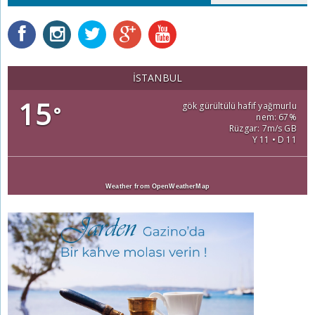
İSTANBUL
15
gök gürültülü hafif yağmurlu
°
nem: 67%
Rüzgar: 7m/s GB
Y 11 • D 11
Weather from OpenWeatherMap