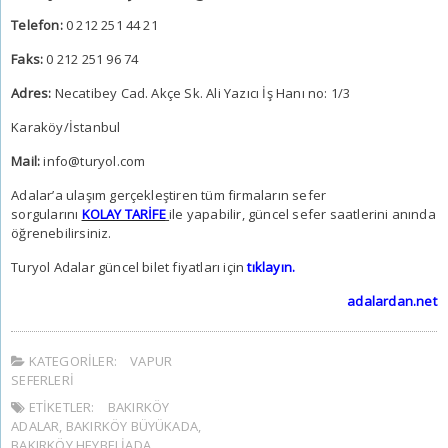
Telefon:
0 212 251 44 21
Faks:
0 212 251 96 74
Adres:
Necatibey Cad. Akçe Sk. Ali Yazıcı İş Hanı no: 1/3
Karaköy/İstanbul
Mail:
info@turyol.com
Adalar’a ulaşım gerçekleştiren tüm firmaların sefer
sorgularını
KOLAY TARİFE
ile yapabilir, güncel sefer saatlerini anında
öğrenebilirsiniz.
Turyol Adalar güncel bilet fiyatları için
tıklayın.
adalardan.net
KATEGORILER:
VAPUR
SEFERLERI
ETIKETLER:
BAKIRKÖY
ADALAR
,
BAKIRKÖY BÜYÜKADA
,
BAKIRKÖY HEYBELIADA
,