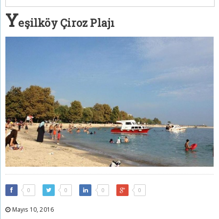
Y
eşilköy Çiroz Plajı
0
0
0
0
Mayıs 10, 2016