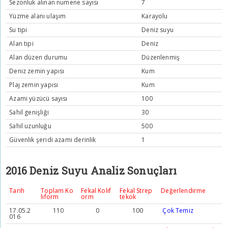
Sezonluk alınan numene sayısı
7
Yüzme alanı ulaşım
Karayolu
Su tipi
Deniz suyu
Alan tipi
Deniz
Alan düzen durumu
Düzenlenmiş
Deniz zemin yapısı
Kum
Plaj zemin yapısı
Kum
Azami yüzücü sayısı
100
Sahil genişliği
30
Sahil uzunluğu
500
Güvenlik şeridi azami derinlik
1
2016 Deniz Suyu Analiz Sonuçları
Tarih
Toplam Ko
Fekal Kolif
Fekal Strep
Değerlendirme
liform
orm
tekok
17.05.2
110
0
100
Çok Temiz
016