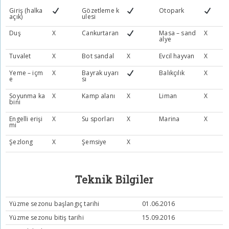
Giriş (halka
Gözetleme k
Otopark
açık)
ulesi
Duş
X
Cankurtaran
Masa – sand
X
alye
Tuvalet
X
Bot sandal
X
Evcil hayvan
X
Yeme – içm
X
Bayrak uyarı
Balıkçılık
X
e
sı
Soyunma ka
X
Kamp alanı
X
Liman
X
bini
Engelli erişi
X
Su sporları
X
Marina
X
mi
Şezlong
X
Şemsiye
X
Teknik Bilgiler
Yüzme sezonu başlangıç tarihi
01.06.2016
Yüzme sezonu bitiş tarihi
15.09.2016