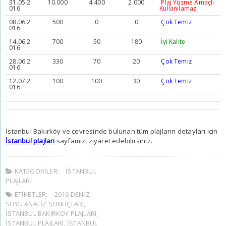
31.05.2
10.000
4.400
2.000
Plaj Yüzme Amaçlı
016
Kullanılamaz.
08.06.2
500
0
0
Çok Temiz
016
14.06.2
700
50
180
İyi Kalite
016
28.06.2
330
70
20
Çok Temiz
016
12.07.2
100
100
30
Çok Temiz
016
İstanbul Bakırköy ve çevresinde bulunan tüm plajların detayları için
İstanbul plajları
sayfamızı ziyaret edebilirsiniz.
KATEGORILER:
İSTANBUL
PLAJLARI
ETIKETLER:
2016 DENIZ
SUYU ANALIZ SONUÇLARI
,
İSTANBUL BAKIRKÖY PLAJLARI
,
İSTANBUL PLAJLARI
,
İSTANBUL