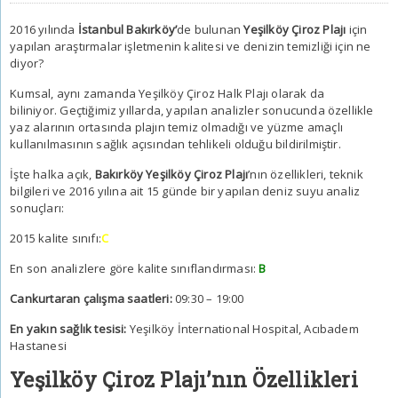
2016 yılında
İstanbul Bakırköy’
de bulunan
Yeşilköy Çiroz Plajı
için
yapılan araştırmalar işletmenin kalitesi ve denizin temizliği için ne
diyor?
Kumsal, aynı zamanda Yeşilköy Çiroz Halk Plajı olarak da
biliniyor. Geçtiğimiz yıllarda, yapılan analizler sonucunda özellikle
yaz alarının ortasında plajın temiz olmadığı ve yüzme amaçlı
kullanılmasının sağlık açısından tehlikeli olduğu bildirilmiştir.
İşte halka açık,
Bakırköy Yeşilköy Çiroz Plajı
’nın özellikleri, teknik
bilgileri ve 2016 yılına ait 15 günde bir yapılan deniz suyu analiz
sonuçları:
2015 kalite sınıfı:
C
En son analizlere göre kalite sınıflandırması:
B
Cankurtaran çalışma saatleri:
09:30 – 19:00
En yakın sağlık tesisi:
Yeşilköy İnternational Hospital, Acıbadem
Hastanesi
Yeşilköy Çiroz Plajı’nın Özellikleri