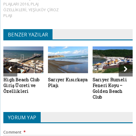
PLAJLARI 2016
,
PLAJ
ÖZELLIKLERI
,
YEŞILKÖY ÇIROZ
PLAJI
BENZER YAZILAR
High Beach Club
Sarıyer Kısırkaya
Sarıyer Rumeli
Giriş Ücreti ve
Plajı
Feneri Koyu –
Özellikleri
Golden Beach
Club
YORUM YAP
Comment
*