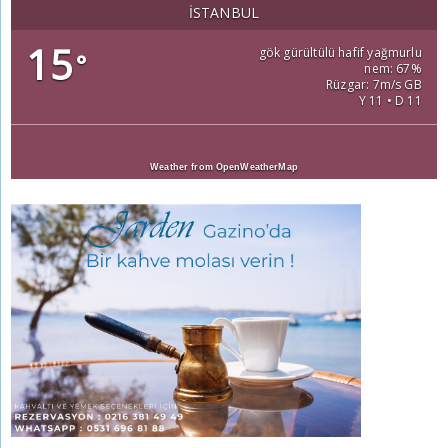
İSTANBUL
15
gök gürültülü hafif yağmurlu
°
nem: 67%
Rüzgar: 7m/s GB
Y 11 • D 11
Weather from OpenWeatherMap