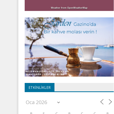
Weather from OpenWeatherMap
ETKINLIKLER
P
S
Ç
P
C
C
P