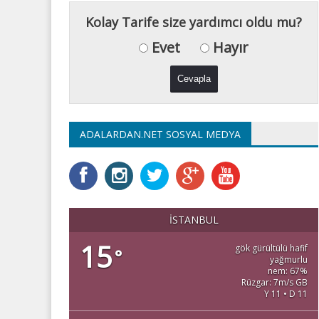
Kolay Tarife size yardımcı oldu mu?
Evet
Hayır
ADALARDAN.NET SOSYAL MEDYA
İSTANBUL
15
gök gürültülü hafif
°
yağmurlu
nem: 67%
Rüzgar: 7m/s GB
Y 11 • D 11