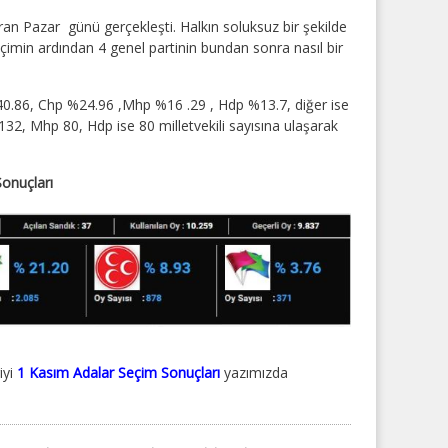
iran Pazar günü gerçekleşti. Halkın soluksuz bir şekilde
imin ardından 4 genel partinin bundan sonra nasıl bir
%40.86, Chp %24.96 ,Mhp %16 .29 , Hdp %13.7, diğer ise
32, Mhp 80, Hdp ise 80 milletvekili sayısına ulaşarak
Sonuçları
iyi
1 Kasım Adalar Seçim Sonuçları
yazımızda