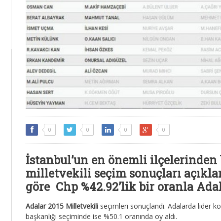
0
0
0
0
İstanbul’un en önemli ilçelerinden 
milletvekili seçim sonuçları açıkl
göre Chp %42.92’lik bir oranla Adala
Adalar 2015 Milletvekili
seçimleri sonuçlandı. Adalarda lider 
başkanlığı seçiminde ise %50.1 oranında oy aldı.