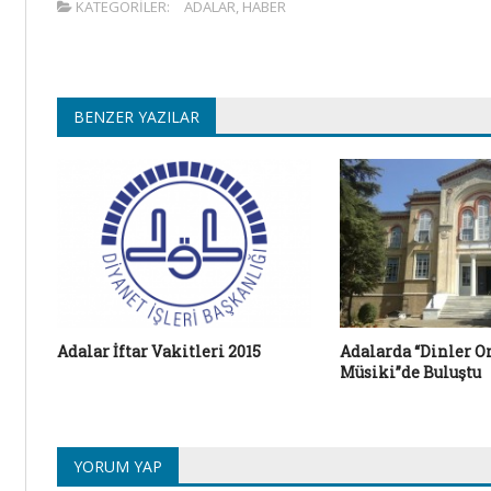
KATEGORILER:
ADALAR
,
HABER
BENZER YAZILAR
Adalar İftar Vakitleri 2015
Adalarda “Dinler O
Müsiki”de Buluştu
YORUM YAP