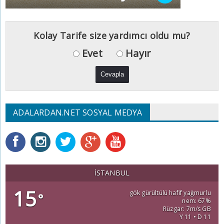
Kolay Tarife size yardımcı oldu mu?
Evet
Hayır
ADALARDAN.NET SOSYAL MEDYA
İSTANBUL
15
gök gürültülü hafif yağmurlu
°
nem: 67%
Rüzgar: 7m/s GB
Y 11 • D 11