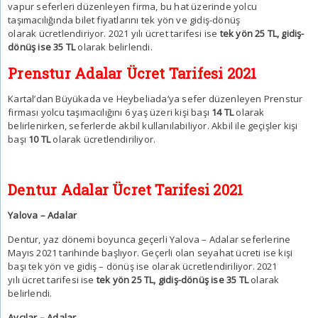
vapur seferleri düzenleyen firma, bu hat üzerinde yolcu
taşımacılığında bilet fiyatlarını tek yön ve gidiş-dönüş
olarak ücretlendiriyor. 2021 yılı ücret tarifesi ise
tek yön 25 TL, gidiş-
dönüş ise 35 TL
olarak belirlendi.
Prenstur Adalar Ücret Tarifesi 2021
Kartal’dan Büyükada ve Heybeliada’ya sefer düzenleyen Prenstur
firması yolcu taşımacılığını 6 yaş üzeri kişi başı
14 TL
olarak
belirlenirken, seferlerde akbil kullanılabiliyor. Akbil ile geçişler kişi
başı
10 TL
olarak ücretlendiriliyor.
Dentur Adalar Ücret Tarifesi 2021
Yalova – Adalar
Dentur, yaz dönemi boyunca geçerli Yalova – Adalar seferlerine
Mayıs 2021 tarihinde başlıyor. Geçerli olan seyahat ücreti ise kişi
başı tek yön ve gidiş – dönüş ise olarak ücretlendiriliyor. 2021
yılı ücret tarifesi ise
tek yön 25 TL, gidiş-dönüş ise 35 TL
olarak
belirlendi.
Avcılar – Adalar