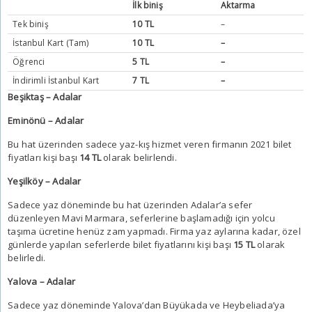
İlk biniş
Aktarma
Tek biniş
10 TL
–
İstanbul Kart (Tam)
10 TL
–
Öğrenci
5 TL
–
İndirimli İstanbul Kart
7 TL
–
Beşiktaş – Adalar
Eminönü – Adalar
Bu hat üzerinden sadece yaz-kış hizmet veren firmanın 2021 bilet
fiyatları kişi başı
14 TL
olarak belirlendi.
Yeşilköy – Adalar
Sadece yaz döneminde bu hat üzerinden Adalar’a sefer
düzenleyen Mavi Marmara, seferlerine başlamadığı için yolcu
taşıma ücretine henüz zam yapmadı. Firma yaz aylarına kadar, özel
günlerde yapılan seferlerde bilet fiyatlarını kişi başı
15 TL
olarak
belirledi.
Yalova – Adalar
Sadece yaz döneminde Yalova’dan Büyükada ve Heybeliada’ya