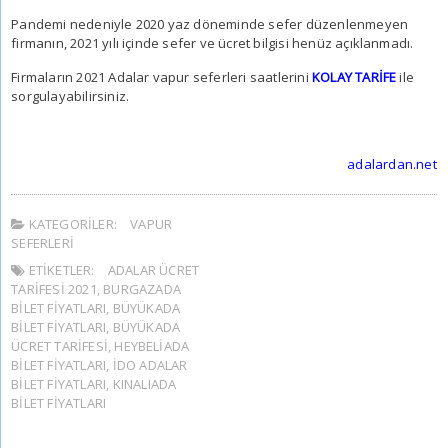
Pandemi nedeniyle 2020 yaz döneminde sefer düzenlenmeyen
firmanın, 2021 yılı içinde sefer ve ücret bilgisi henüz açıklanmadı.
Firmaların 2021 Adalar vapur seferleri saatlerini
KOLAY TARİFE
ile
sorgulayabilirsiniz.
adalardan.net
KATEGORILER:
VAPUR
SEFERLERI
ETIKETLER:
ADALAR ÜCRET
TARIFESI 2021
,
BURGAZADA
BILET FIYATLARI
,
BÜYÜKADA
BILET FIYATLARI
,
BÜYÜKADA
ÜCRET TARIFESI
,
HEYBELIADA
BILET FIYATLARI
,
İDO ADALAR
BILET FIYATLARI
,
KINALIADA
BILET FIYATLARI