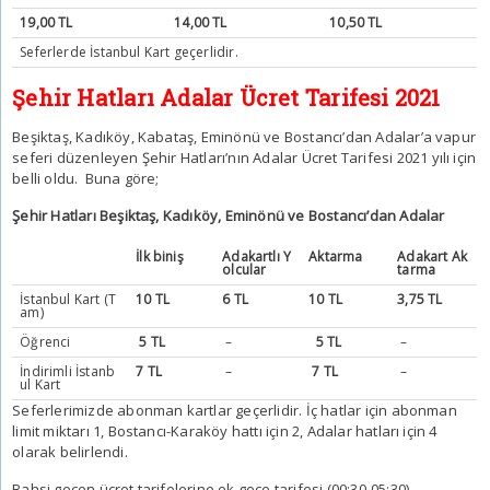
19,00 TL
14,00 TL
10,50 TL
Seferlerde İstanbul Kart geçerlidir.
Şehir Hatları Adalar Ücret Tarifesi 2021
Beşiktaş, Kadıköy, Kabataş, Eminönü ve Bostancı’dan Adalar’a vapur
seferi düzenleyen
Şehir Hatları’nın Adalar Ücret Tarifesi 2021
yılı için
belli oldu. Buna göre;
Şehir Hatları Beşiktaş, Kadıköy, Eminönü ve Bostancı’dan Adalar
İlk biniş
Adakartlı Y
Aktarma
Adakart Ak
olcular
tarma
İstanbul Kart (T
10 TL
6 TL
10 TL
3,75 TL
am)
Öğrenci
5 TL
–
5 TL
–
İndirimli İstanb
7 TL
–
7 TL
–
ul Kart
Seferlerimizde abonman kartlar geçerlidir. İç hatlar için abonman
limit miktarı 1, Bostancı-Karaköy hattı için 2, Adalar hatları için 4
olarak belirlendi.
Bahsi geçen ücret tarifelerine ek gece tarifesi (00:30-05:30)