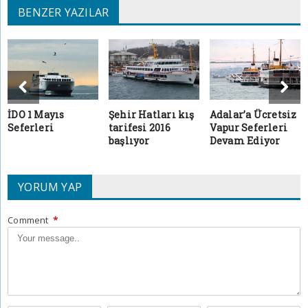
BENZER YAZILAR
İDO 1 Mayıs
Şehir Hatları kış
Adalar’a Ücretsiz
Seferleri
tarifesi 2016
Vapur Seferleri
başlıyor
Devam Ediyor
YORUM YAP
Comment
*