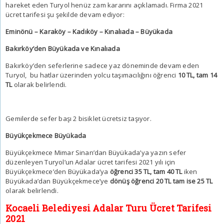
hareket eden Turyol henüz zam kararını açıklamadı. Firma 2021
ücret tarifesi şu şekilde devam ediyor:
Eminönü – Karaköy – Kadıköy – Kınalıada – Büyükada
Bakırköy’den Büyükada ve Kınalıada
Bakırköy’den seferlerine sadece yaz döneminde devam eden
Turyol, bu hatlar üzerinden yolcu taşımacılığını öğrenci
10 TL, tam 14
TL
olarak belirlendi.
Gemilerde sefer başı 2 bisiklet ücretsiz taşıyor.
Büyükçekmece Büyükada
Büyükçekmece Mimar Sinan’dan Büyükada’ya yazın sefer
düzenleyen Turyol’un Adalar ücret tarifesi 2021 yılı için
Büyükçekmece’den Büyükada’ya
öğrenci 35 TL, tam 40 TL
iken
Büyükada’dan Büyükçekmece’ye
dönüş öğrenci 20 TL tam ise 25 TL
olarak belirlendi.
Kocaeli Belediyesi Adalar Turu Ücret Tarifesi
2021