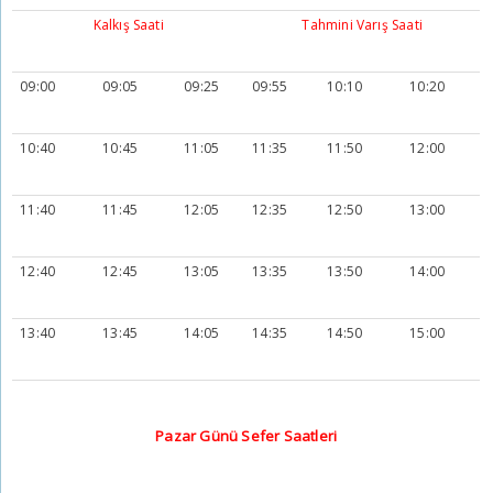
Kalkış Saati
Tahmini Varış Saati
09:00
09:05
09:25
09:55
10:10
10:20
10:40
10:45
11:05
11:35
11:50
12:00
11:40
11:45
12:05
12:35
12:50
13:00
12:40
12:45
13:05
13:35
13:50
14:00
13:40
13:45
14:05
14:35
14:50
15:00
Pazar Günü Sefer Saatleri