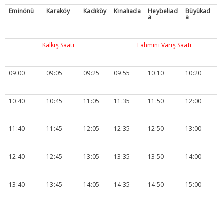
Eminönü
Karaköy
Kadıköy
Kınalıada
Heybeliad
Büyükad
a
a
Kalkış Saati
Tahmini Varış Saati
09:00
09:05
09:25
09:55
10:10
10:20
10:40
10:45
11:05
11:35
11:50
12:00
11:40
11:45
12:05
12:35
12:50
13:00
12:40
12:45
13:05
13:35
13:50
14:00
13:40
13:45
14:05
14:35
14:50
15:00