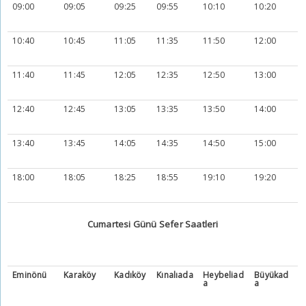
09:00
09:05
09:25
09:55
10:10
10:20
10:40
10:45
11:05
11:35
11:50
12:00
11:40
11:45
12:05
12:35
12:50
13:00
12:40
12:45
13:05
13:35
13:50
14:00
13:40
13:45
14:05
14:35
14:50
15:00
18:00
18:05
18:25
18:55
19:10
19:20
Cumartesi Günü Sefer Saatleri
Eminönü
Karaköy
Kadıköy
Kınalıada
Heybeliad
Büyükad
a
a