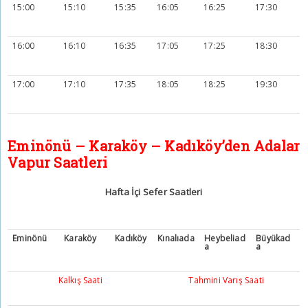
15:00
15:10
15:35
16:05
16:25
17:30
16:00
16:10
16:35
17:05
17:25
18:30
17:00
17:10
17:35
18:05
18:25
19:30
Eminönü – Karaköy – Kadıköy’den Adalar
Vapur Saatleri
Hafta İçi
Sefer Saatleri
Eminönü
Karaköy
Kadıköy
Kınalıada
Heybeliad
Büyükad
a
a
Kalkış Saati
Tahmini Varış Saati