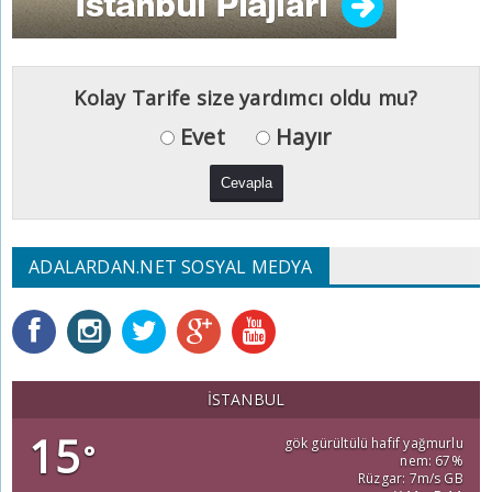
Kolay Tarife size yardımcı oldu mu?
Evet
Hayır
ADALARDAN.NET SOSYAL MEDYA
İSTANBUL
15
gök gürültülü hafif yağmurlu
°
nem: 67%
Rüzgar: 7m/s GB