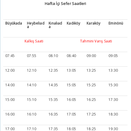
Hafta İçi Sefer Saatleri
Büyükada
Heybeliad
Kınalıad
Kadıköy
Karaköy
Eminönü
a
a
Kalkış Saati
Tahmini Varış Saati
07:45
07:55
08:10
08:40
09:00
09:05
12:00
12:10
12:35
13:05
13:25
13:30
14:00
14:10
14:35
15:05
15:25
15:30
15:00
15:10
15:35
16:05
16:25
17:30
16:00
16:10
16:35
17:05
17:25
18:30
17:00
17:10
17:35
18:05
18:25
19:30