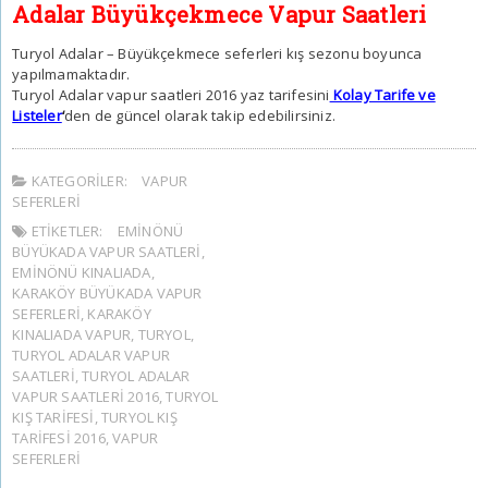
Adalar Büyükçekmece Vapur Saatleri
Turyol Adalar – Büyükçekmece seferleri kış sezonu boyunca
yapılmamaktadır.
Turyol Adalar vapur saatleri 2016 yaz tarifesini
Kolay Tarife ve
Listeler
‘
den de güncel olarak takip edebilirsiniz.
KATEGORILER:
VAPUR
SEFERLERI
ETIKETLER:
EMINÖNÜ
BÜYÜKADA VAPUR SAATLERI
,
EMINÖNÜ KINALIADA
,
KARAKÖY BÜYÜKADA VAPUR
SEFERLERI
,
KARAKÖY
KINALIADA VAPUR
,
TURYOL
,
TURYOL ADALAR VAPUR
SAATLERI
,
TURYOL ADALAR
VAPUR SAATLERI 2016
,
TURYOL
KIŞ TARIFESI
,
TURYOL KIŞ
TARIFESI 2016
,
VAPUR
SEFERLERI