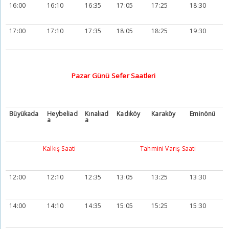
16:00
16:10
16:35
17:05
17:25
18:30
17:00
17:10
17:35
18:05
18:25
19:30
Pazar Günü Sefer Saatleri
Büyükada
Heybeliad
Kınalıad
Kadıköy
Karaköy
Eminönü
a
a
Kalkış Saati
Tahmini Varış Saati
12:00
12:10
12:35
13:05
13:25
13:30
14:00
14:10
14:35
15:05
15:25
15:30