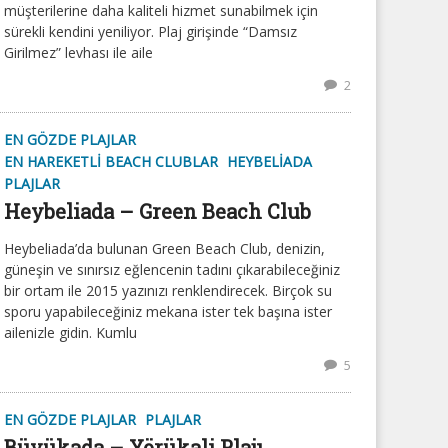
müşterilerine daha kaliteli hizmet sunabilmek için
sürekli kendini yeniliyor. Plaj girişinde “Damsız
Girilmez” levhası ile aile
2
EN GÖZDE PLAJLAR
EN HAREKETLI BEACH CLUBLAR
HEYBELIADA
PLAJLAR
Heybeliada – Green Beach Club
Heybeliada’da bulunan Green Beach Club, denizin,
güneşin ve sınırsız eğlencenin tadını çıkarabileceğiniz
bir ortam ile 2015 yazınızı renklendirecek. Birçok su
sporu yapabileceğiniz mekana ister tek başına ister
ailenizle gidin. Kumlu
5
EN GÖZDE PLAJLAR
PLAJLAR
Büyükada – Yörükali Plajı