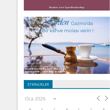
Weather from OpenWeatherMap
ETKINLIKLER
P
S
Ç
P
C
C
P