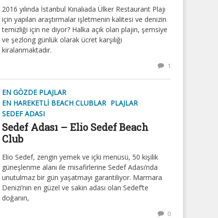
2016 yılında İstanbul Kınalıada Ülker Restaurant Plajı
için yapılan araştırmalar işletmenin kalitesi ve denizin
temizliği için ne diyor? Halka açık olan plajın, şemsiye
ve şezlong günlük olarak ücret karşılığı
kiralanmaktadır.
1
EN GÖZDE PLAJLAR
EN HAREKETLI BEACH CLUBLAR
PLAJLAR
SEDEF ADASI
Sedef Adası – Elio Sedef Beach
Club
Elio Sedef, zengin yemek ve içki menüsü, 50 kişilik
güneşlenme alanı ile misafirlerine Sedef Adası‘nda
unutulmaz bir gün yaşatmayı garantiliyor. Marmara
Denizi’nin en güzel ve sakin adası olan Sedef’te
doğanın,
0