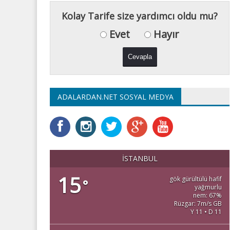
Kolay Tarife size yardımcı oldu mu?
Evet
Hayır
ADALARDAN.NET SOSYAL MEDYA
İSTANBUL
15
gök gürültülü hafif
°
yağmurlu
nem: 67%
Rüzgar: 7m/s GB
Y 11 • D 11