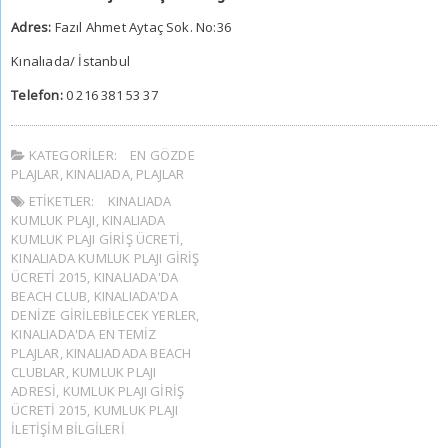
Adres:
Fazıl Ahmet Aytaç Sok. No:36
Kınalıada/ İstanbul
Telefon:
0 216 381 53 37
KATEGORILER:
EN GÖZDE
PLAJLAR
,
KINALIADA
,
PLAJLAR
ETIKETLER:
KINALIADA
KUMLUK PLAJI
,
KINALIADA
KUMLUK PLAJI GIRIŞ ÜCRETI
,
KINALIADA KUMLUK PLAJI GIRIŞ
ÜCRETI 2015
,
KINALIADA'DA
BEACH CLUB
,
KINALIADA'DA
DENIZE GIRILEBILECEK YERLER
,
KINALIADA'DA EN TEMIZ
PLAJLAR
,
KINALIADADA BEACH
CLUBLAR
,
KUMLUK PLAJI
ADRESI
,
KUMLUK PLAJI GIRIŞ
ÜCRETI 2015
,
KUMLUK PLAJI
ILETIŞIM BILGILERI