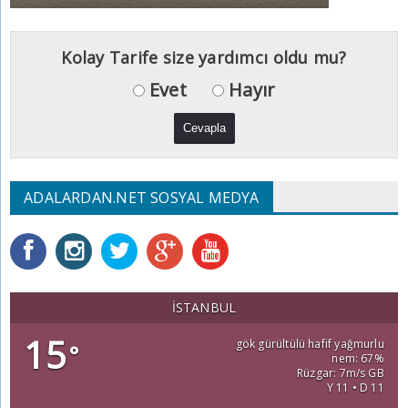
Kolay Tarife size yardımcı oldu mu?
Evet
Hayır
ADALARDAN.NET SOSYAL MEDYA
İSTANBUL
15
gök gürültülü hafif yağmurlu
°
nem: 67%
Rüzgar: 7m/s GB
Y 11 • D 11