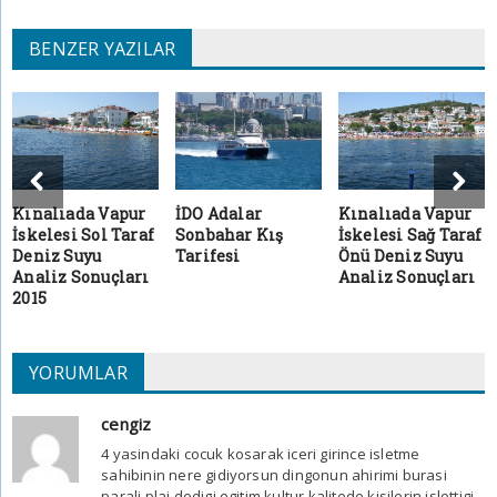
BENZER YAZILAR
Kınalıada Vapur
İDO Adalar
Kınalıada Vapur
İskelesi Sol Taraf
Sonbahar Kış
İskelesi Sağ Taraf
Deniz Suyu
Tarifesi
Önü Deniz Suyu
Analiz Sonuçları
Analiz Sonuçları
2015
YORUMLAR
cengiz
4 yasindaki cocuk kosarak iceri girince isletme
sahibinin nere gidiyorsun dingonun ahirimi burasi
parali plaj dedigi egitim kultur kalitede kisilerin islettigi