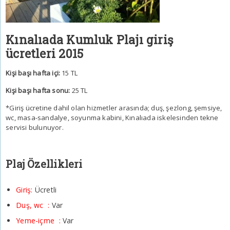
Kınalıada Kumluk Plajı giriş
ücretleri 2015
Kişi başı hafta içi:
15 TL
Kişi başı hafta sonu:
25 TL
*Giriş ücretine dahil olan hizmetler arasında; duş, şezlong, şemsiye,
wc, masa-sandalye, soyunma kabini, Kınalıada iskelesinden tekne
servisi bulunuyor.
Plaj Özellikleri
Giriş:
Ücretli
Duş, wc :
Var
Yeme-içme :
Var