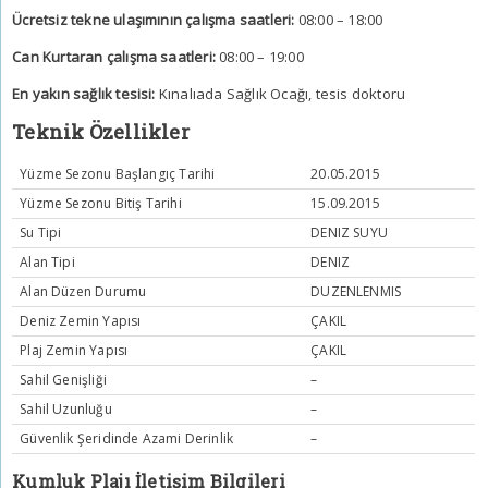
Ücretsiz tekne ulaşımının çalışma saatleri:
08:00 – 18:00
Can Kurtaran çalışma saatleri:
08:00 – 19:00
En yakın sağlık tesisi:
Kınalıada Sağlık Ocağı, tesis doktoru
Teknik Özellikler
Yüzme Sezonu Başlangıç Tarihi
20.05.2015
Yüzme Sezonu Bitiş Tarihi
15.09.2015
Su Tipi
DENIZ SUYU
Alan Tipi
DENIZ
Alan Düzen Durumu
DUZENLENMIS
Deniz Zemin Yapısı
ÇAKIL
Plaj Zemin Yapısı
ÇAKIL
Sahil Genişliği
–
Sahil Uzunluğu
–
Güvenlik Şeridinde Azami Derinlik
–
Kumluk Plajı İletişim Bilgileri