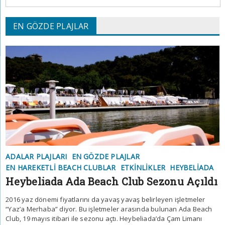
EN GÖZDE PLAJLAR
ADALAR PLAJLARI
EN GÖZDE PLAJLAR
EN HAREKETLI BEACH CLUBLAR
ETKINLIKLER
HEYBELIADA
Heybeliada Ada Beach Club Sezonu Açıldı
2016 yaz dönemi fiyatlarını da yavaş yavaş belirleyen işletmeler
“Yaz’a Merhaba” diyor. Bu işletmeler arasında bulunan Ada Beach
Club, 19 mayıs itibari ile sezonu açtı. Heybeliada’da Çam Limanı