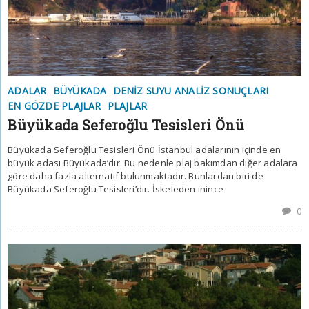
ADALAR
BÜYÜKADA
DENIZ SUYU ANALIZ SONUÇLARI
EN GÖZDE PLAJLAR
PLAJLAR
Büyükada Seferoğlu Tesisleri Önü
Büyükada Seferoğlu Tesisleri Önü İstanbul adalarının içinde en
büyük adası Büyükada’dır. Bu nedenle plaj bakımdan diğer adalara
göre daha fazla alternatif bulunmaktadır. Bunlardan biri de
Büyükada Seferoğlu Tesisleri’dir. İskeleden inince
0