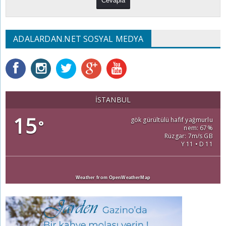
ADALARDAN.NET SOSYAL MEDYA
İSTANBUL
15
gök gürültülü hafif yağmurlu
°
nem: 67%
Rüzgar: 7m/s GB
Y 11 • D 11
Weather from OpenWeatherMap