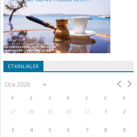
ETKINLIKLER
P
S
Ç
P
C
C
P
27
28
29
30
31
1
2
3
4
5
6
7
8
9