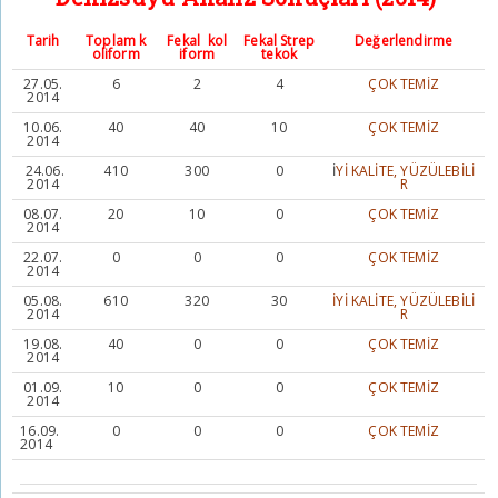
Tarih
Toplam k
Fekal kol
Fekal Strep
Değerlendirme
oliform
iform
tekok
27.05.
6
2
4
ÇOK TEMİZ
2014
10.06.
40
40
10
ÇOK TEMİZ
2014
24.06.
410
300
0
İ
Yİ KALİTE, YÜZÜLEBİLİ
2014
R
08.07.
20
10
0
ÇOK TEMİZ
2014
22.07.
0
0
0
ÇOK TEMİZ
2014
05.08.
610
320
30
İYİ KALİTE, YÜZÜLEBİLİ
2014
R
19.08.
40
0
0
ÇOK TEMİZ
2014
01.09.
10
0
0
ÇOK TEMİZ
2014
16.09.
0
0
0
ÇOK TEMİZ
2014