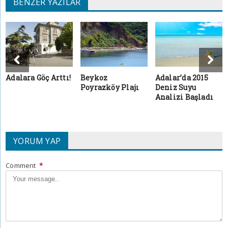
BENZER YAZILAR
Adalara Göç Arttı!
Beykoz
Adalar’da 2015
Poyrazköy Plajı
Deniz Suyu
Analizi Başladı
YORUM YAP
Comment
*