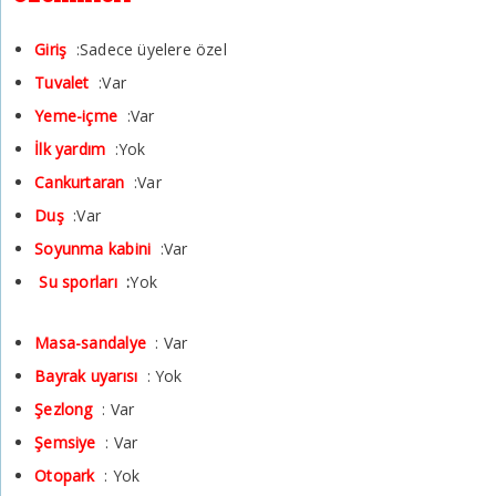
Giriş
:Sadece üyelere özel
Tuvalet
:Var
Yeme-içme
:Var
İlk yardım
:Yok
Cankurtaran
:Var
Duş
:Var
Soyunma kabini
:Var
Su sporları
:
Yok
Masa-sandalye
: Var
Bayrak uyarısı
: Yok
Şezlong
: Var
Şemsiye
: Var
Otopark
: Yok