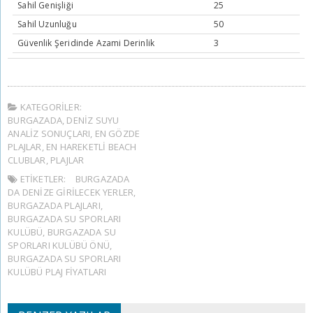
Sahil Genişliği
25
Sahil Uzunluğu
50
Güvenlik Şeridinde Azami Derinlik
3
KATEGORILER:
BURGAZADA
,
DENIZ SUYU
ANALIZ SONUÇLARI
,
EN GÖZDE
PLAJLAR
,
EN HAREKETLI BEACH
CLUBLAR
,
PLAJLAR
ETIKETLER:
BURGAZADA
DA DENIZE GIRILECEK YERLER
,
BURGAZADA PLAJLARI
,
BURGAZADA SU SPORLARI
KULÜBÜ
,
BURGAZADA SU
SPORLARI KULÜBÜ ÖNÜ
,
BURGAZADA SU SPORLARI
KULÜBÜ PLAJ FIYATLARI