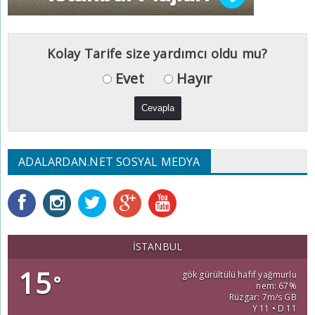
Kolay Tarife size yardımcı oldu mu?
Evet
Hayır
ADALARDAN.NET SOSYAL MEDYA
İSTANBUL
15
gök gürültülü hafif yağmurlu
°
nem: 67%
Rüzgar: 7m/s GB
Y 11 • D 11