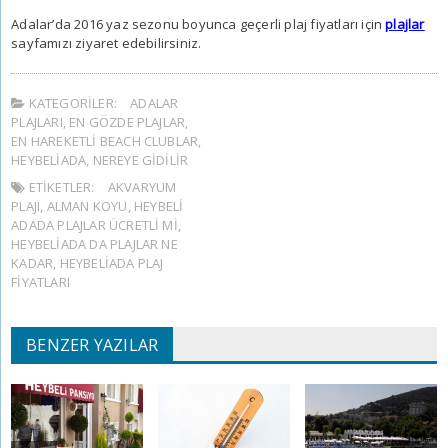
Adalar’da 2016 yaz sezonu boyunca geçerli plaj fiyatları için
plajlar
sayfamızı ziyaret edebilirsiniz.
KATEGORILER:
ADALAR
PLAJLARI
,
EN GÖZDE PLAJLAR
,
EN HAREKETLI BEACH CLUBLAR
,
HEYBELIADA
,
NEREYE GIDILIR
ETIKETLER:
AKVARYUM
PLAJI
,
ALMAN KOYU
,
HEYBELI
ADADA PLAJLAR ÜCRETLI MI
,
HEYBELIADA DA PLAJLAR NE
KADAR
,
HEYBELIADA PLAJ
FIYATLARI
BENZER YAZILAR