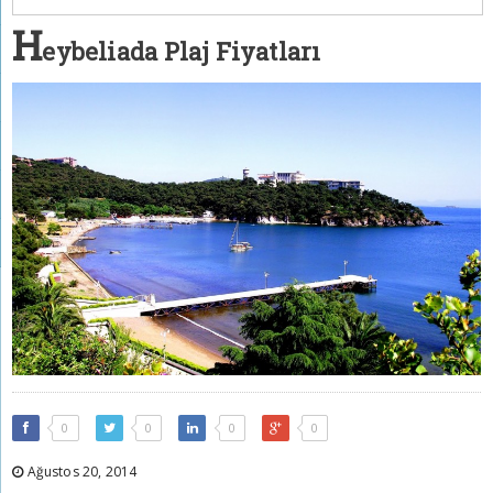
H
eybeliada Plaj Fiyatları
0
0
0
0
Ağustos 20, 2014