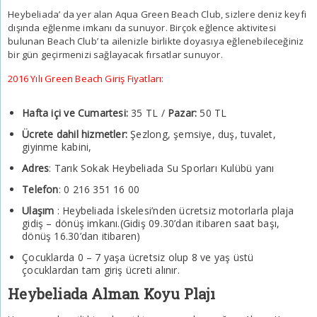
Heybeliada’ da yer alan Aqua Green Beach Club, sizlere deniz keyfi
dışında eğlenme imkanı da sunuyor. Birçok eğlence aktivitesi
bulunan Beach Club’ ta ailenizle birlikte doyasıya eğlenebileceğiniz
bir gün geçirmenizi sağlayacak fırsatlar sunuyor.
2016 Yılı Green Beach Giriş Fiyatları:
Hafta içi ve Cumartesi:
35 TL /
Pazar:
50 TL
Ücrete dahil hizmetler:
Şezlong, şemsiye, duş, tuvalet,
giyinme kabini,
Adres
: Tarık Sokak Heybeliada Su Sporları Kulübü yanı
Telefon
: 0 216 351 16 00
Ulaşım
: Heybeliada İskelesi’nden ücretsiz motorlarla plaja
gidiş – dönüş imkanı.(Gidiş 09.30’dan itibaren saat başı,
dönüş 16.30’dan itibaren)
Çocuklarda 0 – 7 yaşa ücretsiz olup 8 ve yaş üstü
çocuklardan tam giriş ücreti alınır.
Heybeliada Alman Koyu Plajı