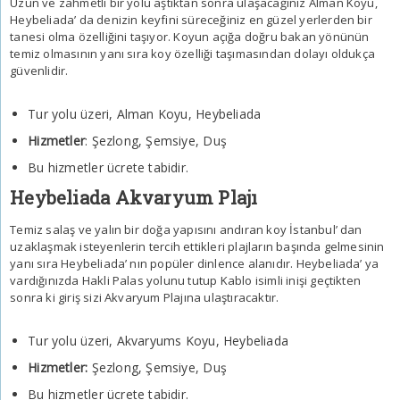
Uzun ve zahmetli bir yolu aştıktan sonra ulaşacağınız Alman Koyu,
Heybeliada’ da denizin keyfini süreceğiniz en güzel yerlerden bir
tanesi olma özelliğini taşıyor. Koyun açığa doğru bakan yönünün
temiz olmasının yanı sıra koy özelliği taşımasından dolayı oldukça
güvenlidir.
Tur yolu üzeri, Alman Koyu, Heybeliada
Hizmetler
: Şezlong, Şemsiye, Duş
Bu hizmetler ücrete tabidir.
Heybeliada Akvaryum Plajı
Temiz salaş ve yalın bir doğa yapısını andıran koy İstanbul’ dan
uzaklaşmak isteyenlerin tercih ettikleri plajların başında gelmesinin
yanı sıra Heybeliada’ nın popüler dinlence alanıdır. Heybeliada’ ya
vardığınızda Hakli Palas yolunu tutup Kablo isimli inişi geçtikten
sonra ki giriş sizi Akvaryum Plajına ulaştıracaktır.
Tur yolu üzeri, Akvaryums Koyu, Heybeliada
Hizmetler:
Şezlong, Şemsiye, Duş
Bu hizmetler ücrete tabidir.