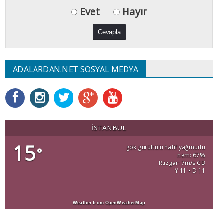
Evet
Hayır
ADALARDAN.NET SOSYAL MEDYA
İSTANBUL
15
gök gürültülü hafif yağmurlu
°
nem: 67%
Rüzgar: 7m/s GB
Y 11 • D 11
Weather from OpenWeatherMap