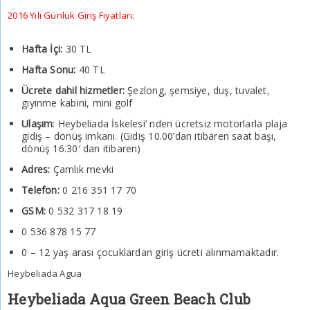
2016 Yılı Günlük Giriş Fiyatları
:
Hafta İçi:
30 TL
Hafta Sonu:
40 TL
Ücrete dahil hizmetler:
Şezlong, şemsiye, duş, tuvalet,
giyinme kabini, mini golf
Ulaşım
: Heybeliada İskelesi’ nden ücretsiz motorlarla plaja
gidiş – dönüş imkanı. (Gidiş 10.00’dan itibaren saat başı,
dönüş 16.30′ dan itibaren)
Adres:
Çamlık mevki
Telefon:
0 216 351 17 70
GSM:
0 532 317 18 19
0 536 878 15 77
0 – 12 yaş arası çocuklardan giriş ücreti alınmamaktadır.
Heybeliada Agua
Heybeliada Aqua Green Beach Club