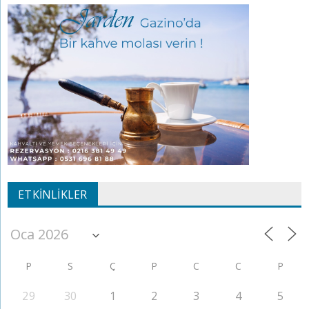
ETKINLIKLER
P
S
Ç
P
C
C
P
29
30
1
2
3
4
5