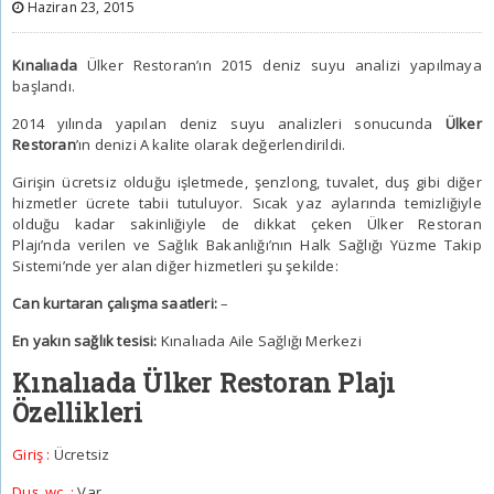
Haziran 23, 2015
Kınalıada
Ülker Restoran’ın 2015 deniz suyu analizi yapılmaya
başlandı.
2014 yılında yapılan deniz suyu analizleri sonucunda
Ülker
Restoran
’ın denizi A kalite olarak değerlendirildi.
Girişin ücretsiz olduğu işletmede, şenzlong, tuvalet, duş gibi diğer
hizmetler ücrete tabii tutuluyor. Sıcak yaz aylarında temizliğiyle
olduğu kadar sakinliğiyle de dikkat çeken
Ülker Restoran
Plajı’nda
verilen ve Sağlık Bakanlığı’nın Halk Sağlığı Yüzme Takip
Sistemi’nde yer alan diğer hizmetleri şu şekilde:
Can kurtaran çalışma saatleri:
–
En yakın sağlık tesisi:
Kınalıada Aile Sağlığı Merkezi
Kınalıada Ülker Restoran Plajı
Özellikleri
Giriş :
Ücretsiz
Duş, wc :
Var