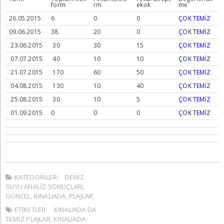
form
rm
ekok
me
26.05.2015
6
0
0
ÇOK TEMİZ
09.06.2015
38
20
0
ÇOK TEMİZ
23.06.2015
30
30
15
ÇOK TEMİZ
07.07.2015
40
10
10
ÇOK TEMİZ
21.07.2015
170
60
50
ÇOK TEMİZ
04.08.2015
130
10
40
ÇOK TEMİZ
25.08.2015
30
10
5
ÇOK TEMİZ
01.09.2015
0
0
0
ÇOK TEMİZ
KATEGORILER:
DENIZ
SUYU ANALIZ SONUÇLARI
,
GÜNCEL
,
KINALIADA
,
PLAJLAR
ETIKETLER:
KINALIADA DA
TEMIZ PLAJLAR
,
KINALIADA