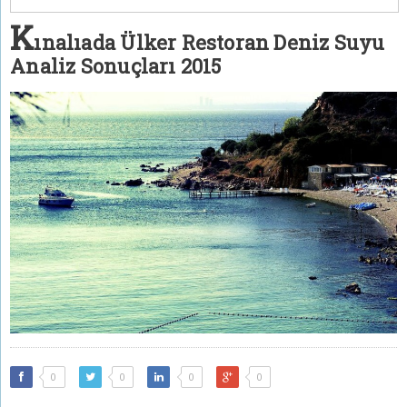
K
ınalıada Ülker Restoran Deniz Suyu
Analiz Sonuçları 2015
0
0
0
0