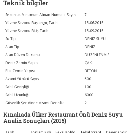
Teknik bilgiler
Sezonluk Minumum Alınan Numune Sayısı
7
Yüzme Sezonu Başlangıç Tarihi
15.06.2015
Yüzme Sezonu Bitiş Tarihi
15.09.2015
Su Tipi
DENIZ SUYU
Alan Tipi
DENIZ
Alan Düzen Durumu
DUZENLENMIS
Deniz Zemin Yapısı
ÇAKIL
Plaj Zemin Yapısı
BETON
Azami Yüzücü Sayısı
500
Sahil Genişliği
100
Sahil Uzunluğu
6000
Güvenlik Şeridinde Azami Derinlik
2
Kınalıada Ülker Restaurant Önü Deniz Suyu
Analiz Sonuçları (2015)
Tarih
Toplam Koli
Fekal Kolifo
Fekal Strept
Değerlendir