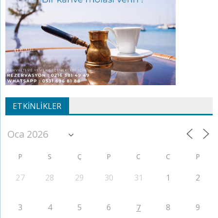
ETKINLIKLER
P
S
Ç
P
C
C
P
27
28
29
30
31
1
2
3
4
5
6
8
9
7