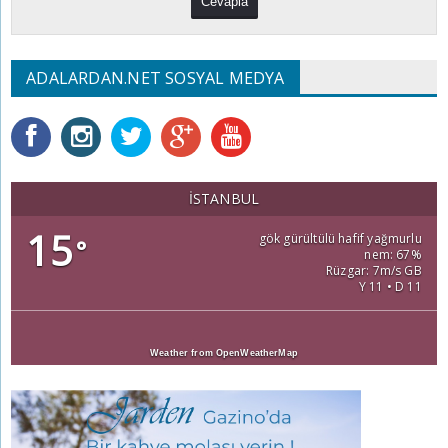
ADALARDAN.NET SOSYAL MEDYA
İSTANBUL
15
gök gürültülü hafif yağmurlu
°
nem: 67%
Rüzgar: 7m/s GB
Y 11 • D 11
Weather from OpenWeatherMap