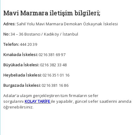
Mavi Marmara iletişim bilgileri;
Adres:
Sahil Yolu Mavi Marmara Demokan Özkaynak İskelesi
No:
34 – 36 Bostancı / Kadıköy / İstanbul
Telefon:
444 20 39
Kınalıada İskelesi:
0216 381 69 97
Büyükada İskelesi:
0216 382 33 48
Heybeliada İskelesi:
0216 351 01 16
Burgazada İskelesi:
0216 381 16 86
Adalar’a ulaşım gerçekleştiren tüm firmaların sefer
sorgularını
KOLAY TARİFE
ile yapabilir, güncel sefer saatlerini anında
öğrenebilirsiniz.