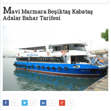
M
avi Marmara Beşiktaş Kabataş
Adalar Bahar Tarifesi
0
0
0
0