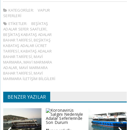
KATEGORILER:
VAPUR
SEFERLERI
ETIKETLER:
BEŞIKTAŞ
ADALAR SEFER SAATLERI
,
BEŞIKTAŞ KABATAŞ ADALAR
BAHAR TARIFESI
,
BEŞIKTAŞ
KABATAŞ ADALAR ÜCRET
TARIFESI
,
KABATAŞ ADALAR
BAHAR TARIFESI
,
MAVI
MARMARA
,
MAVI MARMARA
ADALAR
,
MAVI MARMARA
BAHAR TARIFESI
,
MAVI
MARMARA ILETIŞIM BILGILERI
BENZER YAZILAR