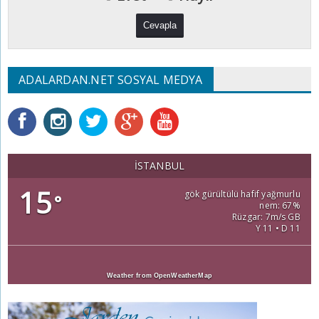
ADALARDAN.NET SOSYAL MEDYA
İSTANBUL
15
gök gürültülü hafif yağmurlu
°
nem: 67%
Rüzgar: 7m/s GB
Y 11 • D 11
Weather from OpenWeatherMap