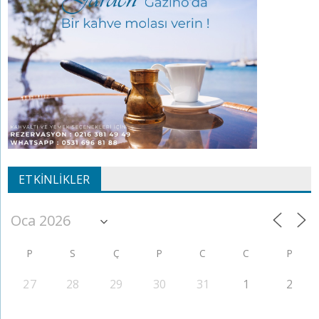
ETKINLIKLER
P
S
Ç
P
C
C
P
27
28
29
30
31
1
2