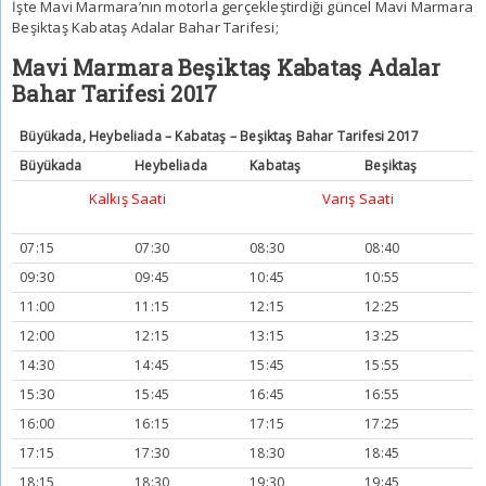
İşte Mavi Marmara’nın motorla gerçekleştirdiği güncel
Mavi Marmara
Beşiktaş Kabataş Adalar Bahar Tarifesi
;
Mavi Marmara Beşiktaş Kabataş Adalar
Bahar Tarifesi 2017
Büyükada, Heybeliada – Kabataş – Beşiktaş Bahar Tarifesi 2017
Büyükada
Heybeliada
Kabataş
Beşiktaş
Kalkış Saati
Varış Saati
07:15
07:30
08:30
08:40
09:30
09:45
10:45
10:55
11:00
11:15
12:15
12:25
12:00
12:15
13:15
13:25
14:30
14:45
15:45
15:55
15:30
15:45
16:45
16:55
16:00
16:15
17:15
17:25
17:15
17:30
18:30
18:45
18:15
18:30
19:30
19:45