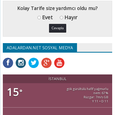
Kolay Tarife size yardımcı oldu mu?
Evet
Hayır
ADALARDAN.NET SOSYAL MEDYA
İSTANBUL
15
gök gürültülü hafif yağmurlu
°
nem: 67%
Rüzgar: 7m/s GB
Y 11 • D 11