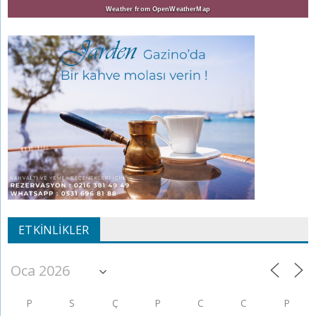
Weather from OpenWeatherMap
ETKINLIKLER
P
S
Ç
P
C
C
P