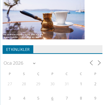
ETKINLIKLER
P
S
Ç
P
C
C
P
27
28
29
30
31
1
2
3
4
5
7
8
9
6