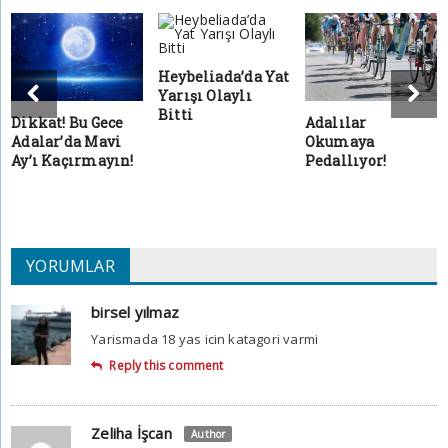
Heybeliada’da Yat
Yarışı Olaylı
Bitti
Dikkat! Bu Gece
Adalılar
Adalar’da Mavi
Okumaya
Ay’ı Kaçırmayın!
Pedallıyor!
YORUMLAR
birsel yılmaz
Yarismada 18 yas icin katagori varmi
Reply this comment
Zeliha İşcan
Author