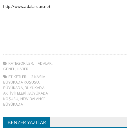
http://www.adalardan.net
KATEGORILER:
ADALAR
,
GENEL
,
HABER
ETIKETLER:
2 KASIM
BÜYÜKADA KOŞUSU
,
BÜYÜKADA
,
BÜYÜKADA
AKTIVITELERI
,
BÜYÜKADA
KOŞUSU
,
NEW BALANCE
BÜYÜKADA
BENZER YAZILAR