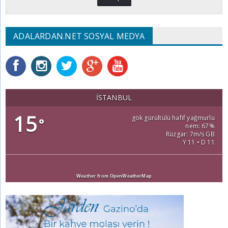
ADALARDAN.NET SOSYAL MEDYA
İSTANBUL
15
gök gürültülü hafif yağmurlu
°
nem: 67%
Rüzgar: 7m/s GB
Y 11 • D 11
Weather from OpenWeatherMap