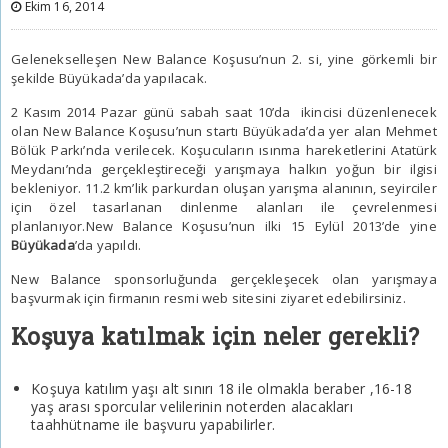
Ekim 16, 2014
Gelenekselleşen New Balance Koşusu’nun 2. si, yine görkemli bir
şekilde Büyükada’da yapılacak.
2 Kasım 2014 Pazar günü sabah saat 10’da ikincisi düzenlenecek
olan New Balance Koşusu’nun startı Büyükada’da yer alan Mehmet
Bölük Parkı’nda verilecek. Koşucuların ısınma hareketlerini Atatürk
Meydanı’nda gerçekleştireceği yarışmaya halkın yoğun bir ilgisi
bekleniyor. 11.2 km’lik parkurdan oluşan yarışma alanının, seyirciler
için özel tasarlanan dinlenme alanları ile çevrelenmesi
planlanıyor.New Balance Koşusu’nun ilki 15 Eylül 2013’de yine
Büyükada
’da yapıldı.
New Balance sponsorluğunda gerçekleşecek olan yarışmaya
başvurmak için firmanın resmi web sitesini ziyaret edebilirsiniz.
Koşuya katılmak için neler gerekli?
Koşuya katılım yaşı alt sınırı 18 ile olmakla beraber ,16-18
yaş arası sporcular velilerinin noterden alacakları
taahhütname ile başvuru yapabilirler.