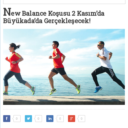
N
ew Balance Koşusu 2 Kasım’da
Büyükada’da Gerçekleşecek!
0
0
0
0