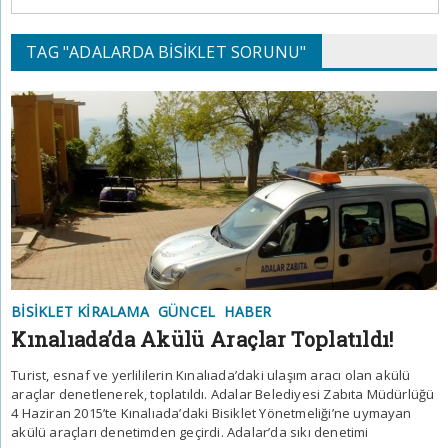
TAG "ADALARDA BISIKLET SORUNU"
BISIKLET KIRALAMA
GÜNCEL
HABER
Kınalıada’da Akülü Araçlar Toplatıldı!
Turist, esnaf ve yerlililerin Kınalıada’daki ulaşım aracı olan akülü
araçlar denetlenerek, toplatıldı. Adalar Belediyesi Zabıta Müdürlüğü
4 Haziran 2015’te Kınalıada’daki Bisiklet Yönetmeliği’ne uymayan
akülü araçları denetimden geçirdi. Adalar’da sıkı denetimi