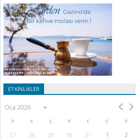
ETKINLIKLER
P
S
Ç
P
C
C
P
27
28
29
30
31
1
2