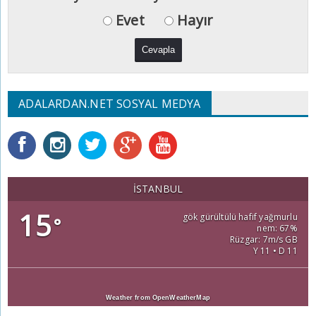
Evet
Hayır
ADALARDAN.NET SOSYAL MEDYA
İSTANBUL
15
gök gürültülü hafif yağmurlu
°
nem: 67%
Rüzgar: 7m/s GB
Y 11 • D 11
Weather from OpenWeatherMap