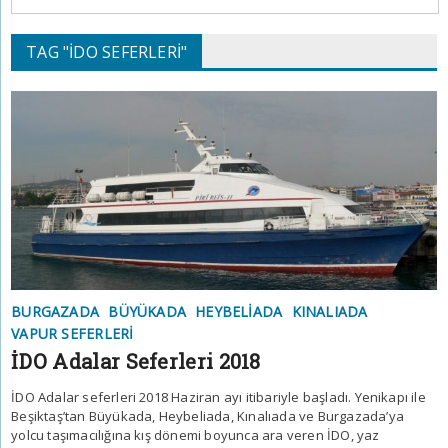
TAG "IDO SEFERLERI"
BURGAZADA
BÜYÜKADA
HEYBELIADA
KINALIADA
VAPUR SEFERLERI
İDO Adalar Seferleri 2018
İDO Adalar seferleri 2018 Haziran ayı itibariyle başladı. Yenikapı ile
Beşiktaş’tan Büyükada, Heybeliada, Kınalıada ve Burgazada’ya
yolcu taşımacılığına kış dönemi boyunca ara veren İDO, yaz