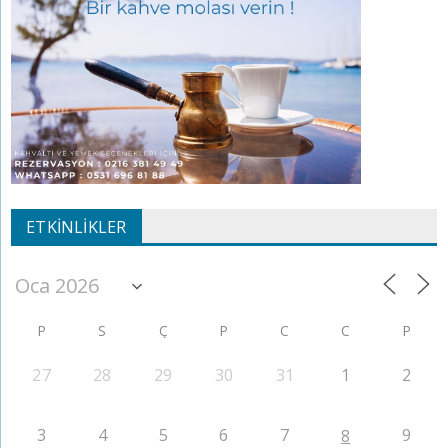
ETKINLIKLER
P
S
Ç
P
C
C
P
27
28
29
30
31
1
2
3
4
5
6
7
9
8