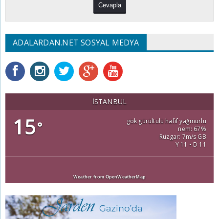
ADALARDAN.NET SOSYAL MEDYA
İSTANBUL
15
gök gürültülü hafif yağmurlu
°
nem: 67%
Rüzgar: 7m/s GB
Y 11 • D 11
Weather from OpenWeatherMap