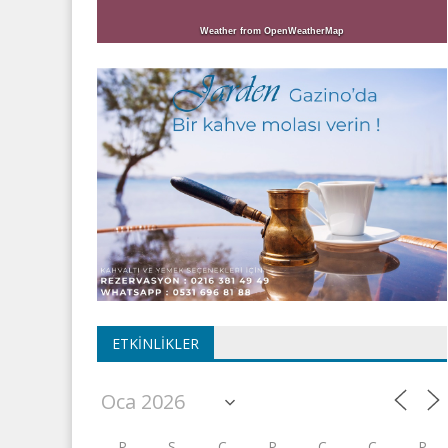
Weather from OpenWeatherMap
ETKINLIKLER
P
S
Ç
P
C
C
P