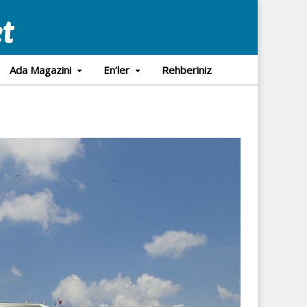
Ada Magazini
En’ler
Rehberiniz