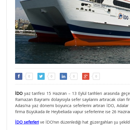
0
0
0
0
İDO
yaz tarifesi 15 Haziran – 13 Eylül tarihleri arasında 
Ramazan Bayramı dolayısıyla sefer sayılarını artıracak olan fi
Adası’na yaz dönemi boyunca seferlerini artıran
İDO
, Adalar
firma Büyükada ile Heybeliada vapur seferlerine ise 26 Hazira
İDO seferleri
ve İDO’nın düzenlediği hat güzergahları şu şekild