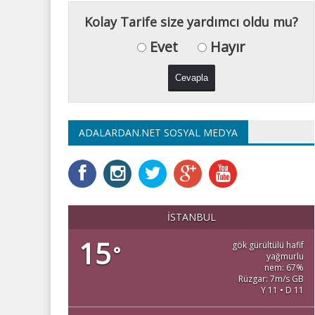
Kolay Tarife size yardımcı oldu mu?
Evet
Hayır
ADALARDAN.NET SOSYAL MEDYA
İSTANBUL
15
gök gürültülü hafif
°
yağmurlu
nem: 67%
Rüzgar: 7m/s GB
Y 11 • D 11