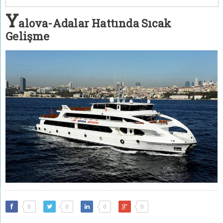
Y
alova-Adalar Hattında Sıcak
Gelişme
0
0
0
0