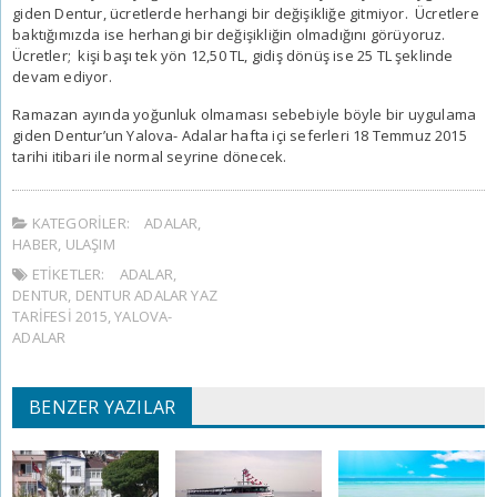
giden Dentur, ücretlerde herhangi bir değişikliğe gitmiyor. Ücretlere
baktığımızda ise herhangi bir değişikliğin olmadığını görüyoruz.
Ücretler; kişi başı tek yön 12,50 TL, gidiş dönüş ise 25 TL şeklinde
devam ediyor.
Ramazan ayında yoğunluk olmaması sebebiyle böyle bir uygulama
giden Dentur’un Yalova- Adalar hafta içi seferleri 18 Temmuz 2015
tarihi itibari ile normal seyrine dönecek.
KATEGORILER:
ADALAR
,
HABER
,
ULAŞIM
ETIKETLER:
ADALAR
,
DENTUR
,
DENTUR ADALAR YAZ
TARIFESI 2015
,
YALOVA-
ADALAR
BENZER YAZILAR