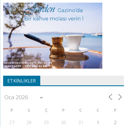
ETKINLIKLER
P
S
Ç
P
C
C
P
27
28
29
30
31
1
2