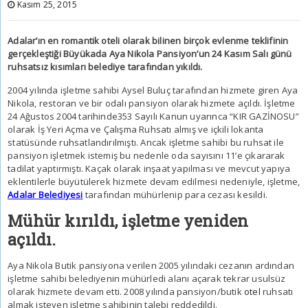
Kasım 25, 2015
Adalar’ın en romantik oteli olarak bilinen birçok evlenme teklifinin
gerçekleştiği Büyükada Aya Nikola Pansiyon’un 24 Kasım Salı günü
ruhsatsız kısımları belediye tarafından yıkıldı.
2004 yılında işletme sahibi Aysel Buluç tarafından hizmete giren Aya
Nikola, restoran ve bir odalı pansiyon olarak hizmete açıldı. İşletme
24 Ağustos 2004 tarihinde353 Sayılı Kanun uyarınca “KIR GAZİNOSU”
olarak İş Yeri Açma ve Çalışma Ruhsatı almış ve içkili lokanta
statüsünde ruhsatlandırılmıştı. Ancak işletme sahibi bu ruhsat ile
pansiyon işletmek istemiş bu nedenle oda sayısını 11’e çıkararak
tadilat yaptırmıştı. Kaçak olarak inşaat yapılması ve mevcut yapıya
eklentilerle büyütülerek hizmete devam edilmesi nedeniyle, işletme,
Adalar Belediyesi
tarafından mühürlenip para cezası kesildi.
Mühür kırıldı, işletme yeniden
açıldı.
Aya Nikola Butik pansiyona verilen 2005 yılındaki cezanın ardından
işletme sahibi belediyenin mühürledi alanı açarak tekrar usulsüz
olarak hizmete devam etti. 2008 yılında pansiyon/butik
otel
ruhsatı
almak isteyen işletme sahibinin talebi reddedildi.