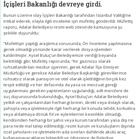
İçişleri Bakanlığı devreye girdi.
Bunun üzerine olay İçişleri Bakanlığı tarafından İstanbul Valiliği’ne
intikal ederek, olayla ilgili inceleme için müfettiş gönderildi. Müfettiş
raporu, Adalar Belediyesi resmi web sitesinde kamuoyuna şu
şekilde duyuruldu;
“Müfettişin yaptığı araştırma sonucunda, Ön İnceleme yapılmasına
gerek olmadığı yönünde karar verilerek dosya işlemden
kaldırılmıştır. Aysel Buluç’un Belediyemize verdiği beyanda
belirtildiği gibi; Müfettiş raporunda, “Kır gazinosu olarak
ruhsatlandırılan mezkur işyerinin, gerek Adalar İlçe Emniyet
Müdürlüğü ve gerekse Adalar Belediye Başkanlığı görevlilerince
ruhsatsız olarak pansiyon ve otel olarak işletildiğinin birçok kez
tespit edildiği ve her defasında da yasa ve mevzuat gereği
uygulanması gereken yaptırımların uygulandığı, adli mercilere de
suç duyurusunda bulunulduğu, Aysel Buluç’un Adalar Belediyesi
yetkili ve çalışanlarından herhangi birinin, direkt veya dolaylı olarak,
şahsıyla veya işletmesiyle ilgili herhangi bir konuda tehdit, korkutma
veya aldatmaya dönük fiil ve eylemlerinin kesinlikle olmadığı,
kendisinden herhangi bir şahıs veya kurum tarafından yasa dışı ne
para nede mal talep edilmediği, resmi kurum ve kuruluşların dışında
özel şahısların ve işletmelerin ada sınırları dahilinde akülü araç
kullanamayacaklarını bilmediği ve öğrenince de Belediye