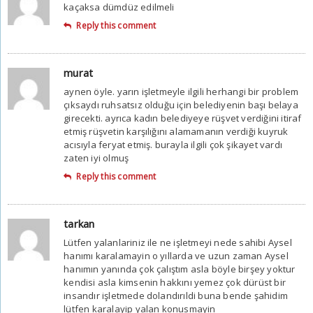
kaçaksa dümdüz edilmeli
Reply this comment
murat
aynen öyle. yarın işletmeyle ilgili herhangi bir problem
çıksaydı ruhsatsız olduğu için belediyenin başı belaya
girecekti. ayrıca kadın belediyeye rüşvet verdiğini itiraf
etmiş rüşvetin karşılığını alamamanın verdiği kuyruk
acısıyla feryat etmiş. burayla ilgili çok şikayet vardı
zaten iyi olmuş
Reply this comment
tarkan
Lütfen yalanlariniz ile ne işletmeyi nede sahibi Aysel
hanımı karalamayin o yıllarda ve uzun zaman Aysel
hanımın yanında çok çalıştım asla böyle birşey yoktur
kendisi asla kimsenin hakkını yemez çok dürüst bir
insandır işletmede dolandırıldi buna bende şahidim
lütfen karalayip yalan konusmayin