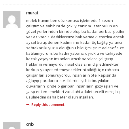
murat
melek hanım ben söz konusu işletmede 1 sezon
çalıştım ve sahibini de çok iyi tanırım. istanbulun en
güzel yerlerinden birinde olup bu kadar berbat işletilen
yer az vardır. dediklerinize hak vermek isterdim ancak
aysel buluç denen kadının ne kadar üç kağıtçı yalancı
sahtekar iki yüzlü olduğunu bildiğim için maalesef size
katılamıyorum. bu kadın yabancı uyruklu ve türkiyede
kaçak yaşayan insanları azıcık paralara çalıştırıp
haklarını vermiyordu. nasıl olsa sınır dışı edilmekten
korkup şikayet edemeyeceklerini bildiği için rahatça
çalışanları sömürüyordu. insanların otel kapısında
ağlayıp paralarını istediklerini iyi bilirim. yıkılan
duvarların içinde o gariban insanların gözyaşları ve
gasp edilen emekleri var. ilahi adalet tecelli etmiş hiç
üzülmedim daha beter olsun inşallah.
Reply this comment
crib