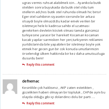
ugras vermis ruhsat alabilmek icin… Ayanikola butik
otelden sonra buyukada da butik otel oldu tum
otellerin adi,hos butik otel ruhunda olmadi hic birisi!
Eger otel sahibinin siyasetin icersinde bir arkasi
olsaydi boyle olmazdi.Bu kadar emek verilen bir
isletmeye hele ki kadinsa sahibi el uzatmasi
gerekirken devletin köstek olmasi tamda günümüz
turkiyesine yarasir bir hareket! Kocaman kocaman
kacak yapilar sarmisken her yeri,turkiyenin reklamini
yurtdislarinda bile yapabilen bir isletmeyi boyle yok
etmek her gecen gun bir cok konuda umutlarimizin
örselendigi ülkem hakkinda bir kez daha umutsuzluga
dusurdu beni!
Reply this comment
defnemac
Kesinlikle çok haklısınız , AKP zaten estetikten ,
güzelikten haberi olmayan bir topluluk , CHPde aynı bu
olayda olduğu gibi içi dolandırıcı dolu bir parti ….
Reply this comment