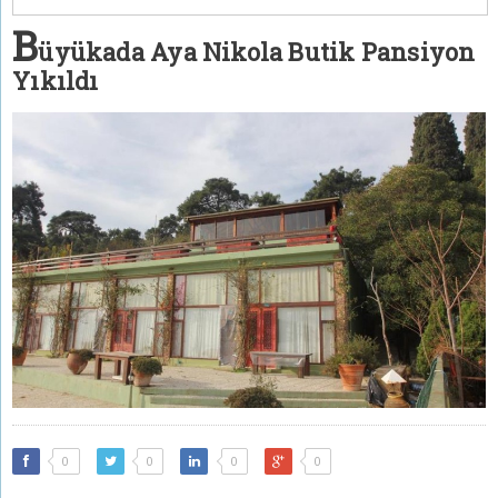
B
üyükada Aya Nikola Butik Pansiyon
Yıkıldı
0
0
0
0