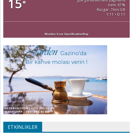
15
gök gürültülü hafif yağmurlu
°
nem: 67%
Rüzgar: 7m/s GB
Y 11 • D 11
Weather from OpenWeatherMap
ETKINLIKLER