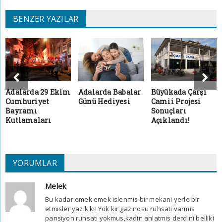
BENZER YAZILAR
Adalarda 29 Ekim
Adalarda Babalar
Büyükada Çarşı
Cumhuriyet
Günü Hediyesi
Camii Projesi
Bayramı
Sonuçları
Kutlamaları
Açıklandı!
YORUMLAR
Melek
Bu kadar emek emek islenmis bir mekani yerle bir
etmisler yazik ki! Yok kir gazinosu ruhsati varmis
pansiyon ruhsati yokmus,kadin anlatmis derdini belliki