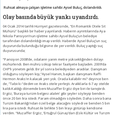
Ruhsat almaya çalışan işletme sahibi Aysel Buluç, dolandırıldı.
Olay basında büyük yankı uyandırdı.
04 Ocak 2014 tarihli Hürriyet gazetesinde, “En Romantik Otele Sit
Mühürü” başlıklı bir haber yayınlandı. Haberin ayrıntılarında Aya
Nikola Pansiyon’nun işletme sahibi Aysel Buluç’un belediye
tarafından dolandırıldığı imajı verildi. Haberde Aysel Buluç’un suç
duyurunda bulunduğu bilgisine de yer verildi. Buluç yaptığı suç
duyurusunda;
“Pansiyon 2008’de, odaların yarım metre yüksekliğinden dolayı
mühürlendi. Ben mührü söküp tekrar faaliyete başladım. 2009’da
CHP’li yönetim geldi. Bir yıl sonra belediyeden aradılar. Danışman
olduğunu söyleyen kişi,”Aysel Hanım, başkan danışmanı Raffi
Hermon Araks’ın kalacak yeri yok. Orada kalabilir mi? deyince ben
de, ”Tabii ki “dedim ve Araks otele yerleşti. Aralıklarla 6-7 ay otelde
kaldı.Kaldığı dönemde beni Muzaffer Ergöz diye biri ile tanıştırdı.
Ergöz, ’Buraya turizm belgesi alalım’ gibi şeyler söyleyip benden
önce 20 bin lira istedi. Param olmadığını söyledim. Daha sonra bana
Turizm Bakanlığı’ndan özel belge alacağını söyledi ve benden 5 bin
lira para istedi. Ruhsat ile birlikte 5 bin lirayı götürüp kendisine
verdim. “Muzaffer Ergöz, ’Ertuğrul Günay’dan (Eski Kültür ve Turizm