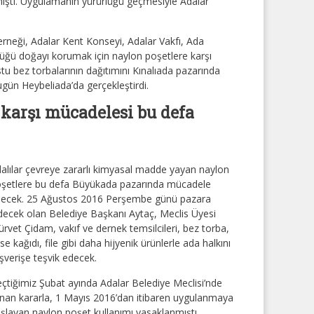
lınmıştı. Uygulamanın yürürlüğü geçmesiyle Adalar
rneği, Adalar Kent Konseyi, Adalar Vakfı, Ada
üttüğü doğayı korumak için naylon poşetlere karşı
 bez torbalarının dağıtımını Kınalıada pazarında
ugün Heybeliada’da gerçekleştirdi.
 karşı mücadelesi bu defa
alılar çevreye zararlı kimyasal madde yayan naylon
şetlere bu defa Büyükada pazarında mücadele
ecek. 25 Ağustos 2016 Perşembe günü pazara
decek olan Belediye Başkanı Aytaç, Meclis Üyesi
rvet Çidam, vakıf ve dernek temsilcileri, bez torba,
se kağıdı, file gibi daha hijyenik ürünlerle ada halkını
ışverişe teşvik edecek.
çtiğimiz Şubat ayında Adalar Belediye Meclisi’nde
ınan kararla, 1 Mayıs 2016’dan itibaren uygulanmaya
şlayan naylon poşet kullanımı yasaklanmıştı.