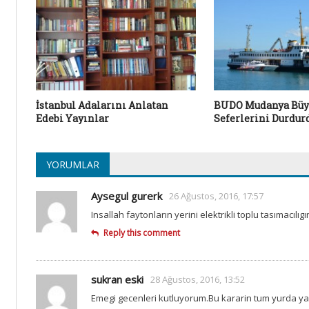
İstanbul Adalarını Anlatan
BUDO Mudanya Büy
Edebi Yayınlar
Seferlerini Durdur
YORUMLAR
Aysegul gurerk
26 Ağustos, 2016, 17:57
Insallah faytonların yerini elektrikli toplu tasımacılıg
Reply this comment
sukran eski
28 Ağustos, 2016, 13:52
Emegi gecenleri kutluyorum.Bu kararin tum yurda ya