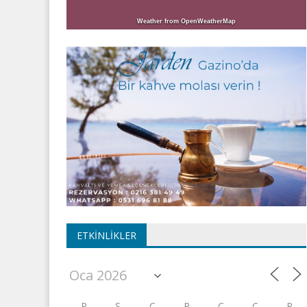
Weather from OpenWeatherMap
ETKINLIKLER
P
S
Ç
P
C
C
P