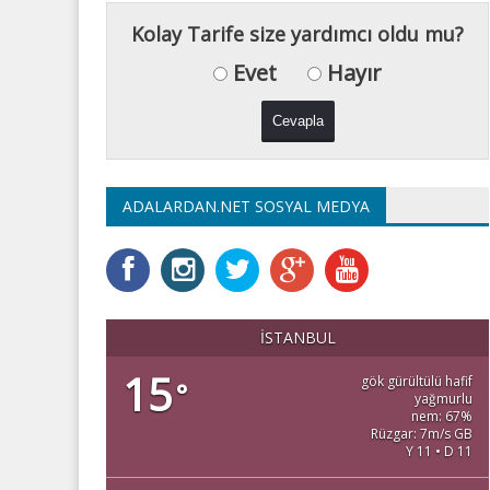
Kolay Tarife size yardımcı oldu mu?
Evet
Hayır
ADALARDAN.NET SOSYAL MEDYA
İSTANBUL
15
gök gürültülü hafif
°
yağmurlu
nem: 67%
Rüzgar: 7m/s GB
Y 11 • D 11