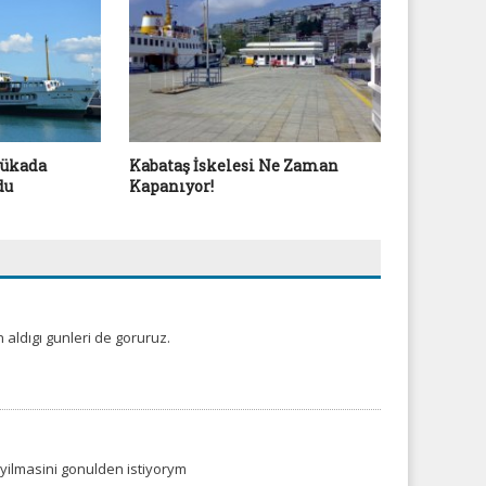
İstanbul A
Seçim Son
ükada
Kabataş İskelesi Ne Zaman
du
Kapanıyor!
ın aldıgı gunleri de goruruz.
yilmasini gonulden istiyorym