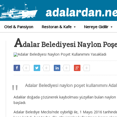
Otel & Pansiyon
Restoran & Kafe
Nereye Gidilir
A
dalar Belediyesi Naylon Poş
0
0
0
0
Adalar Belediyesi naylon poşet kullanımını Adal
Adalılar doğada çözünerek kaybolması yüzyılları bulan naylon 
başladı.
Adalar Belediye Meclisi’nde oybirliği ile, 1 Mayıs 2016 tarihinde