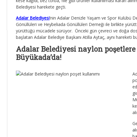
kese kağıdı, bez torba, file gibi ürünler kullanılması kararı a
Belediyesi harekete geçti.
Adalar Belediyesi
’nin Adalar Denizle Yaşam ve Spor Kulübü De
Gönüllüleri ve Heybeliada Gönüllüleri Derneği ile birlikte yür
yürüttüğü mücadele sürüyor. Önceki gün çevreci ve doğa dostu
başlatan Adalar Belediye Başkanı Atilla Aytaç, aynı hareketi b
Adalar Belediyesi naylon poşetlere
Büyükada’da!
Ad
po
ed
gi
Mü
ke
al
Ge
al
ba