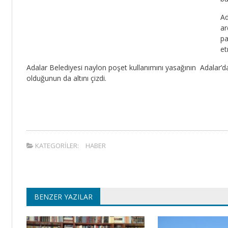
Ad
ar
pa
et
Adalar Belediyesi naylon poşet kullanımını yasağının Adalar’d
olduğunun da altını çizdi.
KATEGORILER:
HABER
BENZER YAZILAR