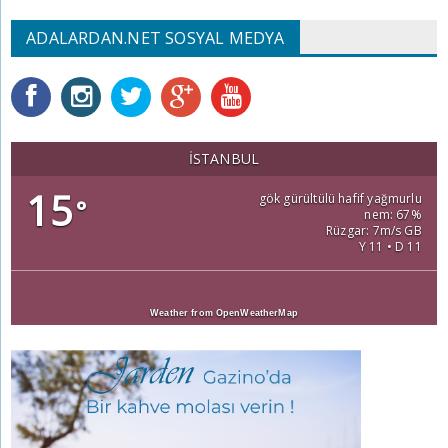
ADALARDAN.NET SOSYAL MEDYA
İSTANBUL
15
gök gürültülü hafif yağmurlu
°
nem: 67%
Rüzgar: 7m/s GB
Y 11 • D 11
Weather from OpenWeatherMap