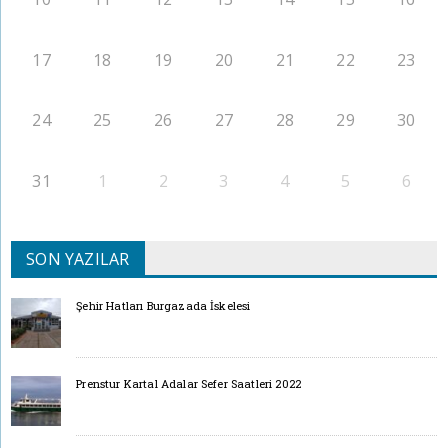
17
18
19
20
21
22
23
24
25
26
27
28
29
30
31
1
2
3
4
5
6
SON YAZILAR
Şehir Hatları Burgazada İskelesi
Prenstur Kartal Adalar Sefer Saatleri 2022