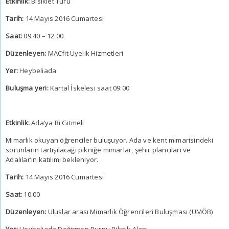
Etkinlik:
Bisiklet Turu
Tarih:
14 Mayıs 2016 Cumartesi
Saat:
09.40 – 12.00
Düzenleyen:
MACfit Üyelik Hizmetleri
Yer:
Heybeliada
Buluşma yeri:
Kartal İskelesi saat 09:00
Etkinlik:
Ada’ya Bi Gitmeli
Mimarlık okuyan öğrenciler buluşuyor. Ada ve kent mimarisindeki
sorunların tartışılacağı pikniğe mimarlar, şehir plancıları ve
Adalılar’ın katılımı bekleniyor.
Tarih:
14 Mayıs 2016 Cumartesi
Saat:
10.00
Düzenleyen:
Uluslar arası Mimarlık Öğrencileri Buluşması (UMÖB)
Yer:
Heybeliada Değirmen Burnu Piknik Alanı