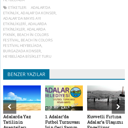
ETIKETLER:
ADALAR'DA
ETKINLIK
,
ADALAR'DA KONSER
,
ADALAR'DA MAYIS AYI
ETKINLIKLERI
,
ADALARDA
ETKINLIKLER
,
ADALARDA
PIKNIK
,
BEACH IN COLORS
FESTIVAL
,
BEACH IN COLORS
FESTIVAL HEYBELIADA
,
BURGAZADA KONSER
,
HEYBELIADA BISIKLET TURU
BENZER YAZILAR
Adalarda Yaz
1. Adalar’da
Kuvvetli Fırtına
Tatilinin
Futbol Turnuvası
Adalar’a Ulaşımı
Avantajları
İçin Geri Sayım
Engelliyor.