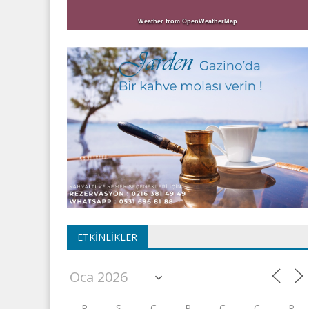
Weather from OpenWeatherMap
ETKINLIKLER
P
S
Ç
P
C
C
P