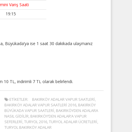
mini Varış Saati
19:15
ada, Büyükada’ya ise 1 saat 30 dakikada ulaşmanız
m 10 TL, indirimli 7 TL olarak belirlendi.
ETIKETLER:
BAKIRKÖY ADALAR VAPUR SAATLERI
,
BAKIRKÖY ADALAR VAPUR SAATLERI 2016
,
BAKIRKÖY
BÜYÜKADA VAPUR SAATLERI
,
BAKIRKÖYDEN ADALARA
NASIL GIDILIR
,
BAKIRKÖY’DEN ADALAR’A VAPUR
SEFERLERI
,
TURYOL 2016
,
TURYOL ADALAR ÜCRETLERI
,
TURYOL BAKIRKÖY ADALAR