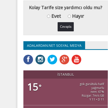
Kolay Tarife size yardımcı oldu mu?
Evet
Hayır
ADALARDAN.NET SOSYAL MEDYA
İSTANBUL
15
gök gürültülü hafif
°
yağmurlu
nem: 67%
Rüzgar: 7m/s GB
Y 11 • D 11