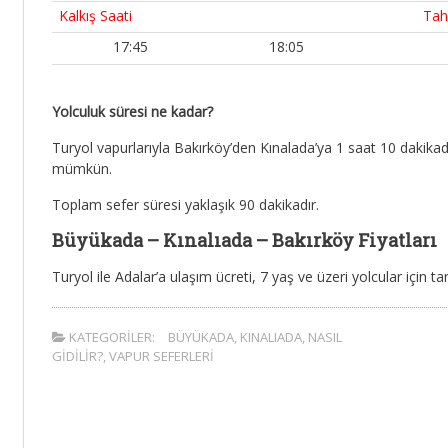
Kalkış Saati
Tah
17:45
18:05
Yolculuk süresi ne kadar?
Turyol vapurlarıyla Bakırköy’den Kınalada’ya 1 saat 10 dakik
mümkün.
Toplam sefer süresi yaklaşık 90 dakikadır.
Büyükada – Kınalıada – Bakırköy Fiyatları
Turyol ile Adalar’a ulaşım ücreti, 7 yaş ve üzeri yolcular için ta
KATEGORILER:
BÜYÜKADA
,
KINALIADA
,
NASIL
GIDILIR?
,
VAPUR SEFERLERI