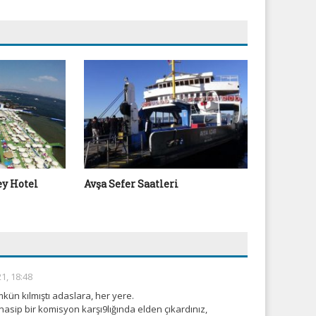
y Hotel
Avşa Sefer Saatleri
Büyükada 
1, 18:48
kün kılmıştı adaslara, her yere.
nasip bir komisyon karşı9lığında elden çıkardınız,