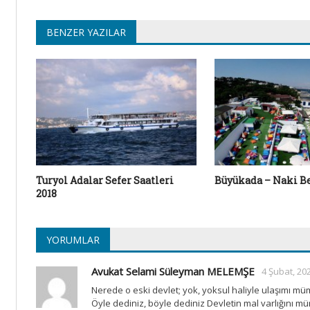
BENZER YAZILAR
Turyol Adalar Sefer Saatleri
Büyükada – Naki Be
2018
YORUMLAR
Avukat Selami Süleyman MELEMŞE
4 Şubat, 202
Nerede o eski devlet; yok, yoksul haliyle ulaşımı müm
Öyle dediniz, böyle dediniz Devletin mal varlığını mü