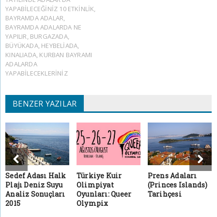
YAPABILECEĞINIZ 10 ETKINLIK
,
BAYRAMDA ADALAR
,
BAYRAMDA ADALARDA NE
YAPILIR
,
BURGAZADA
,
BÜYÜKADA
,
HEYBELIADA
,
KINALIADA
,
KURBAN BAYRAMI
ADALARDA
YAPABILECEKLERINIZ
BENZER YAZILAR
Sedef Adası Halk
Türkiye Kuir
Prens Adaları
Plajı Deniz Suyu
Olimpiyat
(Princes Islands)
Analiz Sonuçları
Oyunları: Queer
Tarihçesi
2015
Olympix