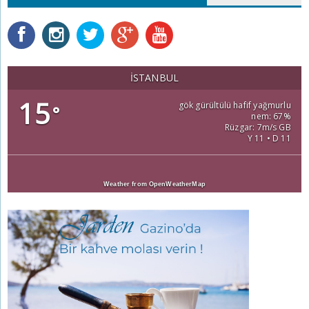
İSTANBUL
15
gök gürültülü hafif yağmurlu
°
nem: 67%
Rüzgar: 7m/s GB
Y 11 • D 11
Weather from OpenWeatherMap