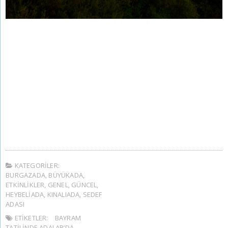
KATEGORILER:
BURGAZADA
,
BÜYÜKADA
,
ETKINLIKLER
,
GENEL
,
GÜNCEL
,
HEYBELIADA
,
KINALIADA
,
SEDEF
ADASI
ETIKETLER:
BAYRAM
TATILINDE ADALAR’DA