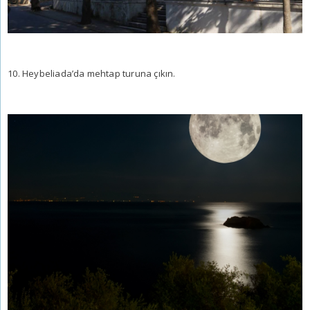
10. Heybeliada’da mehtap turuna çıkın.