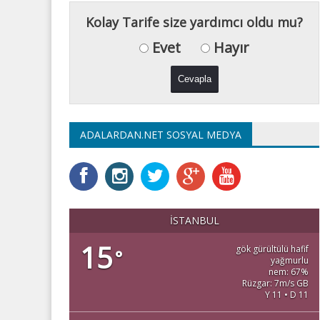
Kolay Tarife size yardımcı oldu mu?
Evet
Hayır
ADALARDAN.NET SOSYAL MEDYA
İSTANBUL
15
gök gürültülü hafif
°
yağmurlu
nem: 67%
Rüzgar: 7m/s GB
Y 11 • D 11