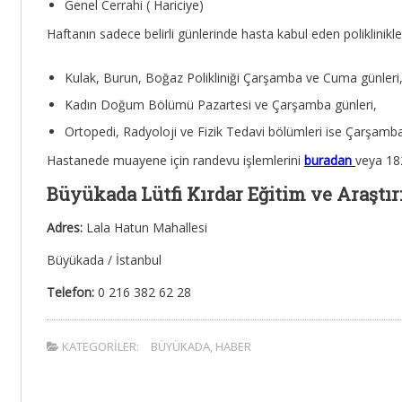
Genel Cerrahi ( Hariciye)
Haftanın sadece belirli günlerinde hasta kabul eden poliklinikle
Kulak, Burun, Boğaz Polikliniği Çarşamba ve Cuma günleri
Kadın Doğum Bölümü Pazartesi ve Çarşamba günleri,
Ortopedi, Radyoloji ve Fizik Tedavi bölümleri ise Çarşamba
Hastanede muayene için randevu işlemlerini
buradan
veya 182
Büyükada Lütfi Kırdar Eğitim ve Araştırm
Adres:
Lala Hatun Mahallesi
Büyükada / İstanbul
Telefon:
0 216 382 62 28
KATEGORILER:
BÜYÜKADA
,
HABER