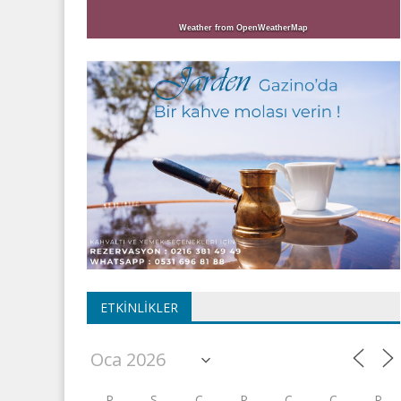
Weather from OpenWeatherMap
ETKINLIKLER
P
S
Ç
P
C
C
P