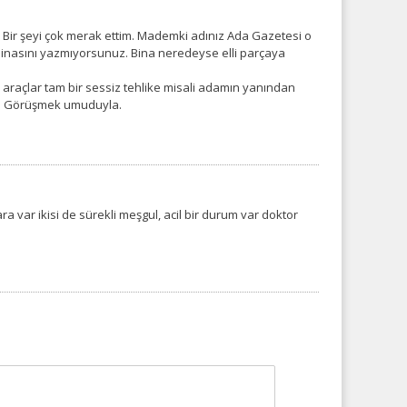
. Bir şeyi çok merak ettim. Mademki adınız Ada Gazetesi o
asını yazmıyorsunuz. Bina neredeyse elli parçaya
 araçlar tam bir sessiz tehlike misali adamın yanından
ır. Görüşmek umuduyla.
 var ikisi de sürekli meşgul, acil bir durum var doktor