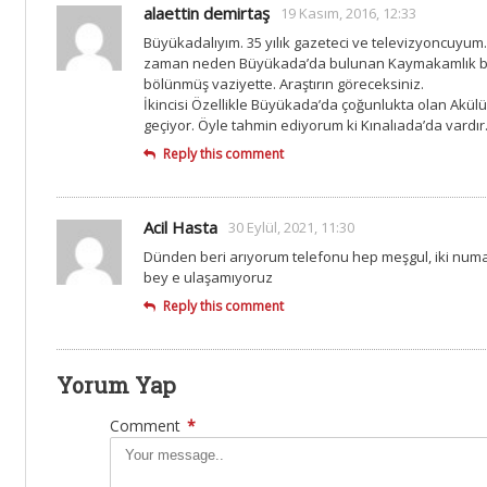
alaettin demirtaş
19 Kasım, 2016, 12:33
Büyükadalıyım. 35 yılık gazeteci ve televizyoncuyum
zaman neden Büyükada’da bulunan Kaymakamlık bin
bölünmüş vaziyette. Araştırın göreceksiniz.
İkincisi Özellikle Büyükada’da çoğunlukta olan Akülü
geçiyor. Öyle tahmin ediyorum ki Kınalıada’da vard
Reply this comment
Acil Hasta
30 Eylül, 2021, 11:30
Dünden beri arıyorum telefonu hep meşgul, iki numara
bey e ulaşamıyoruz
Reply this comment
Yorum Yap
Comment
*