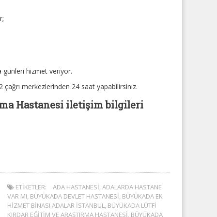
r;
,
 günleri hizmet veriyor.
 çağrı merkezlerinden 24 saat yapabilirsiniz.
a Hastanesi iletişim bilgileri
ETIKETLER:
ADA HASTANESI
,
ADALARDA HASTANE
VAR MI
,
BÜYÜKADA DEVLET HASTANESI
,
BÜYÜKADA EK
HIZMET BINASI ADALAR ISTANBUL
,
BÜYÜKADA LÜTFI
KIRDAR EĞITIM VE ARAŞTIRMA HASTANESI
,
BÜYÜKADA