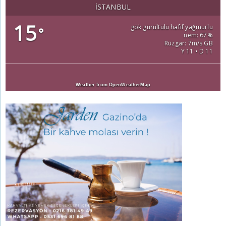
İSTANBUL
15
gök gürültülü hafif yağmurlu
°
nem: 67%
Rüzgar: 7m/s GB
Y 11 • D 11
Weather from OpenWeatherMap