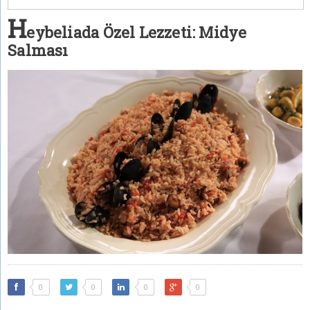
H
eybeliada Özel Lezzeti: Midye
Salması
0
0
0
0