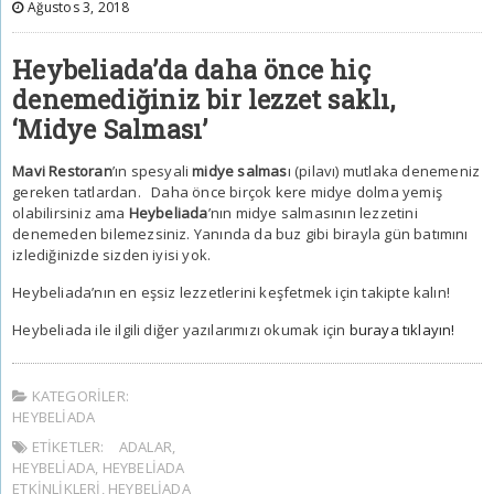
Ağustos 3, 2018
Heybeliada’da daha önce hiç
denemediğiniz bir lezzet saklı,
‘Midye Salması’
Mavi Restoran
’ın spesyali
midye salmas
ı (pilavı) mutlaka denemeniz
gereken tatlardan. Daha önce birçok kere midye dolma yemiş
olabilirsiniz ama
Heybeliada
’nın midye salmasının lezzetini
denemeden bilemezsiniz. Yanında da buz gibi birayla gün batımını
izlediğinizde sizden iyisi yok.
Heybeliada’nın en eşsiz lezzetlerini keşfetmek için takipte kalın!
Heybeliada ile ilgili diğer yazılarımızı okumak için
buraya tıklayın!
KATEGORILER:
HEYBELIADA
ETIKETLER:
ADALAR
,
HEYBELIADA
,
HEYBELIADA
ETKINLIKLERI
,
HEYBELIADA