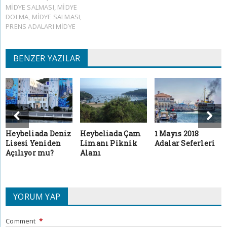
MIDYE SALMASI
,
MIDYE
DOLMA
,
MIDYE SALMASI
,
PRENS ADALARI MIDYE
BENZER YAZILAR
Heybeliada Deniz
Heybeliada Çam
1 Mayıs 2018
Lisesi Yeniden
Limanı Piknik
Adalar Seferleri
Açılıyor mu?
Alanı
YORUM YAP
Comment
*