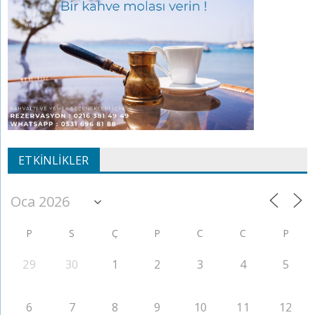
ETKINLIKLER
P
S
Ç
P
C
C
P
29
30
1
2
3
4
5
6
7
8
9
10
11
12