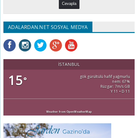
ADALARDAN.NET SOSYAL MEDYA
İSTANBUL
15
gök gürültülü hafif yağmurlu
°
nem: 67%
Rüzgar: 7m/s GB
Y 11 • D 11
Weather from OpenWeatherMap