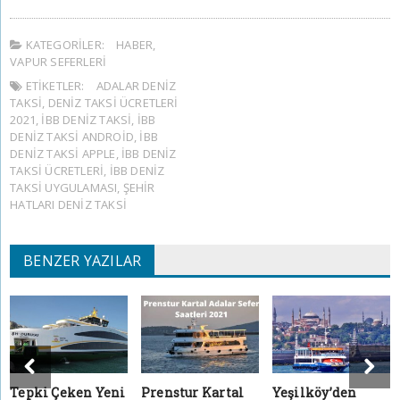
KATEGORILER:
HABER
,
VAPUR SEFERLERI
ETIKETLER:
ADALAR DENIZ
TAKSI
,
DENIZ TAKSI ÜCRETLERI
2021
,
IBB DENIZ TAKSI
,
İBB
DENIZ TAKSI ANDROID
,
İBB
DENIZ TAKSI APPLE
,
İBB DENIZ
TAKSI ÜCRETLERI
,
İBB DENIZ
TAKSI UYGULAMASI
,
ŞEHIR
HATLARI DENIZ TAKSI
BENZER YAZILAR
Tepki Çeken Yeni
Prenstur Kartal
Yeşilköy’den