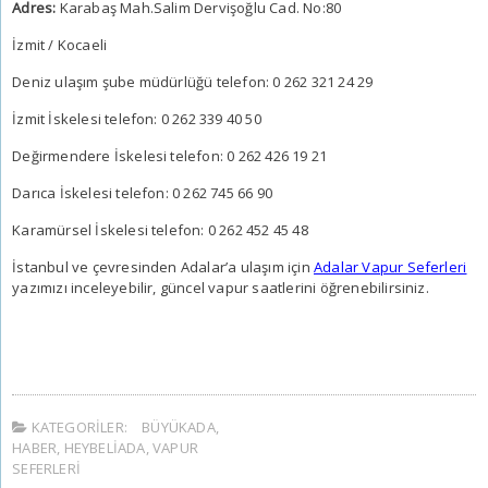
Adres:
Karabaş Mah.Salim Dervişoğlu Cad. No:80
İzmit / Kocaeli
Deniz ulaşım şube müdürlüğü telefon: 0 262 321 24 29
İzmit İskelesi telefon: 0 262 339 40 50
Değirmendere İskelesi telefon: 0 262 426 19 21
Darıca İskelesi telefon: 0 262 745 66 90
Karamürsel İskelesi telefon: 0 262 452 45 48
İstanbul ve çevresinden Adalar’a ulaşım için
Adalar Vapur Seferleri
yazımızı inceleyebilir, güncel vapur saatlerini öğrenebilirsiniz.
KATEGORILER:
BÜYÜKADA
,
HABER
,
HEYBELIADA
,
VAPUR
SEFERLERI