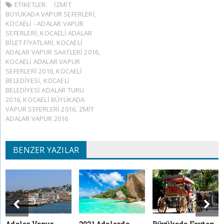
ETIKETLER:
IZMIT
BÜYÜKADA VAPUR SEFERLERI
,
KOCAELI - ADALAR VAPUR
SEFERLERI
,
KOCAELI ADALAR
BILET FIYATLARI
,
KOCAELI
ADALAR VAPUR SAATLERI 2016
,
KOCAELI ADALAR VAPUR
SEFERLERI 2016
,
KOCAELI
BELEDIYESI
,
KOCAELI
BELEDIYESI ADALAR TURU
2016
,
KOCAELI BÜYÜKADA
VAPUR SEFERLERI 2016
,
ZMIT
ADALAR VAPUR 2016
BENZER YAZILAR