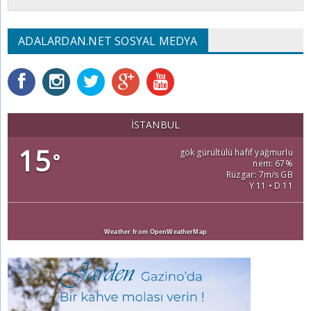
ADALARDAN.NET SOSYAL MEDYA
İSTANBUL
15
gök gürültülü hafif yağmurlu
°
nem: 67%
Rüzgar: 7m/s GB
Y 11 • D 11
Weather from OpenWeatherMap