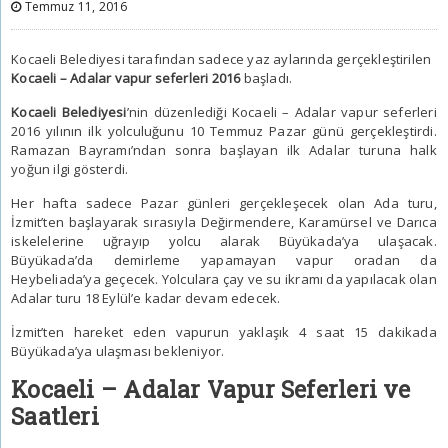
Temmuz 11, 2016
Kocaeli Belediyesi tarafından sadece yaz aylarında gerçekleştirilen
Kocaeli – Adalar vapur seferleri 2016
başladı.
Kocaeli Belediyesi
’nin düzenlediği
Kocaeli – Adalar vapur seferleri
2016
yılının ilk yolculuğunu 10 Temmuz Pazar günü gerçekleştirdi.
Ramazan Bayramı’ndan sonra başlayan ilk Adalar turuna halk
yoğun ilgi gösterdi.
Her hafta sadece Pazar günleri gerçekleşecek olan Ada turu,
İzmit’ten başlayarak sırasıyla Değirmendere, Karamürsel ve Darıca
iskelelerine uğrayıp yolcu alarak Büyükada’ya ulaşacak.
Büyükada’da demirleme yapamayan vapur oradan da
Heybeliada’ya geçecek. Yolculara çay ve su ikramı da yapılacak olan
Adalar turu 18 Eylül’e kadar devam edecek.
İzmit’ten hareket eden vapurun yaklaşık 4 saat 15 dakikada
Büyükada’ya ulaşması bekleniyor.
Kocaeli – Adalar Vapur Seferleri ve
Saatleri