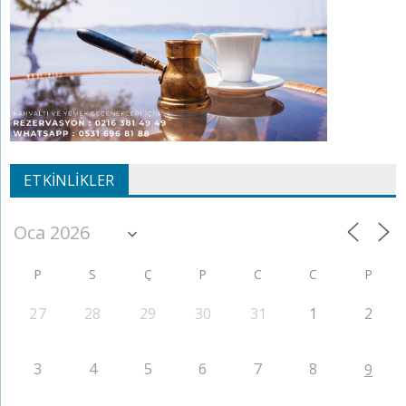
ETKINLIKLER
P
S
Ç
P
C
C
P
27
28
29
30
31
1
2
3
4
5
6
7
8
9