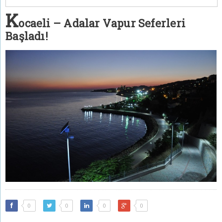
K
ocaeli – Adalar Vapur Seferleri
Başladı!
0
0
0
0