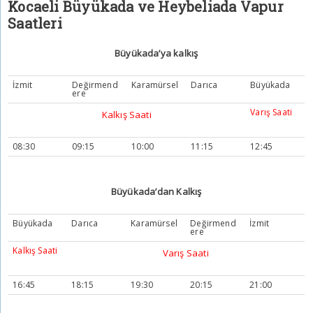
Kocaeli Büyükada ve Heybeliada Vapur
Saatleri
Büyükada’ya kalkış
İzmit
Değirmend
Karamürsel
Darıca
Büyükada
ere
Varış Saati
Kalkış Saati
08:30
09:15
10:00
11:15
12:45
Büyükada’dan Kalkış
Büyükada
Darıca
Karamürsel
Değirmend
İzmit
ere
Kalkış Saati
Varış Saati
16:45
18:15
19:30
20:15
21:00