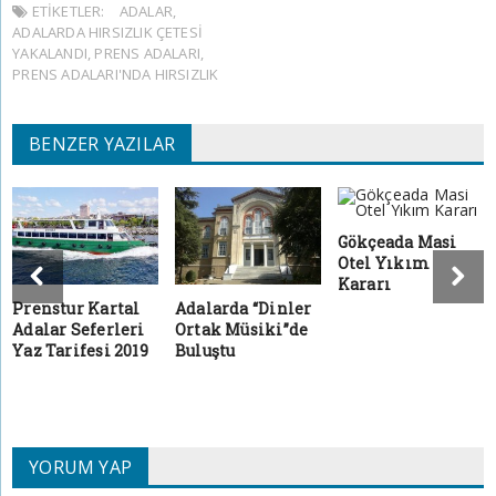
ETIKETLER:
ADALAR
,
ADALARDA HIRSIZLIK ÇETESI
YAKALANDI
,
PRENS ADALARI
,
PRENS ADALARI'NDA HIRSIZLIK
BENZER YAZILAR
Gökçeada Masi
Otel Yıkım
Kararı
Prenstur Kartal
Adalarda “Dinler
Adalar Seferleri
Ortak Müsiki”de
Yaz Tarifesi 2019
Buluştu
YORUM YAP