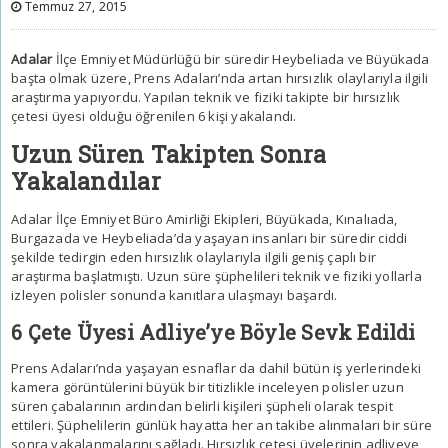
Temmuz 27, 2015
Adalar
İlçe Emniyet Müdürlüğü bir süredir Heybeliada ve Büyükada
başta olmak üzere,
Prens Adaları
’nda artan hırsızlık olaylarıyla ilgili
araştırma yapıyordu. Yapılan teknik ve fiziki takipte bir hırsızlık
çetesi üyesi olduğu öğrenilen 6 kişi yakalandı.
Uzun Süren Takipten Sonra
Yakalandılar
Adalar
İlçe Emniyet Büro Amirliği Ekipleri, Büyükada, Kınalıada,
Burgazada ve Heybeliada’da yaşayan insanları bir süredir ciddi
şekilde tedirgin eden hırsızlık olaylarıyla ilgili geniş çaplı bir
araştırma başlatmıştı. Uzun süre şüphelileri teknik ve fiziki yollarla
izleyen polisler sonunda kanıtlara ulaşmayı başardı.
6 Çete Üyesi Adliye’ye Böyle Sevk Edildi
Prens Adaları
’nda yaşayan esnaflar da dahil bütün iş yerlerindeki
kamera görüntülerini büyük bir titizlikle inceleyen polisler uzun
süren çabalarının ardından belirli kişileri şüpheli olarak tespit
ettileri. Şüphelilerin günlük hayatta her an takibe alınmaları bir süre
sonra yakalanmalarını sağladı. Hırsızlık çetesi üyelerinin adliyeye