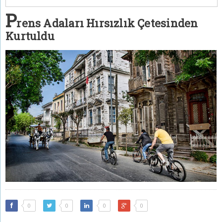
P
rens Adaları Hırsızlık Çetesinden
Kurtuldu
0
0
0
0