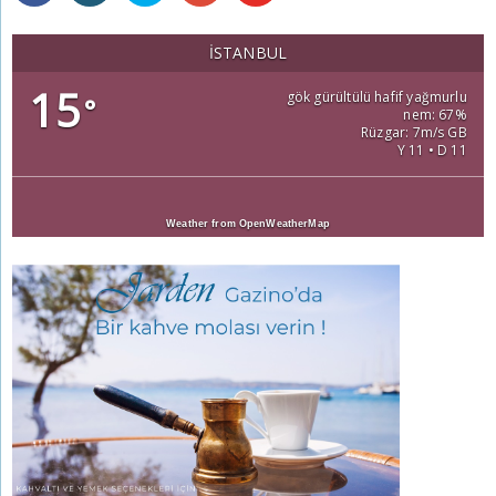
İSTANBUL
15
gök gürültülü hafif yağmurlu
°
nem: 67%
Rüzgar: 7m/s GB
Y 11 • D 11
Weather from OpenWeatherMap