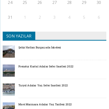
24
25
26
27
28
29
30
31
1
2
3
4
5
6
SON YAZILAR
Şehir Hatları Burgazada İskelesi
Prenstur Kartal Adalar Sefer Saatleri 2022
Turyol Adalar Yaz Sefer Saatleri 2022
Mavi Marmara Adalar Yaz Tarifesi 2022