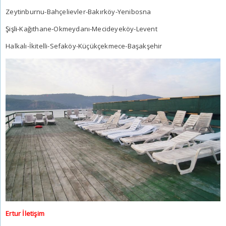
Zeytinburnu-Bahçelievler-Bakırköy-Yenibosna
Şişli
-Kağıthane-Okmeydanı-Mecideyeköy-Levent
Halkalı-İkitelli-Sefaköy-Küçükçekmece-Başakşehir
Ertur İletişim