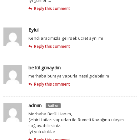
İyi günler….
Reply this comment
Eylul
Kendi aracimizla gelirsek ucret ayni mi
Reply this comment
betül günaydın
merhaba.buraya vapurla nasıl gidebilirim
Reply this comment
admin
Author
Merhaba Betül Hanım,
Şehir Hatları vapurları ile Rumeli Kavağına ulaşım
sağlayabilirsiniz.
İyi yolculuklar
Reply this comment