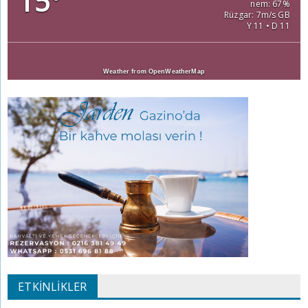
15
°
nem: 67%
Rüzgar: 7m/s GB
Y 11 • D 11
Weather from OpenWeatherMap
ETKINLIKLER