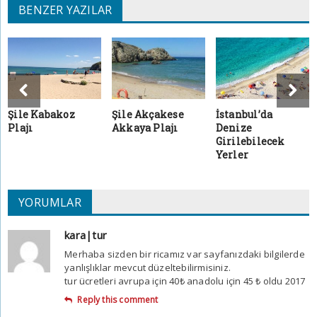
BENZER YAZILAR
Şile Kabakoz
Şile Akçakese
İstanbul’da
Plajı
Akkaya Plajı
Denize
Girilebilecek
Yerler
YORUMLAR
kara|tur
Merhaba sizden bir ricamız var sayfanızdaki bilgilerde
yanlışlıklar mevcut düzeltebilirmisiniz.
tur ücretleri avrupa için 40₺ anadolu için 45 ₺ oldu 2017
Reply this comment