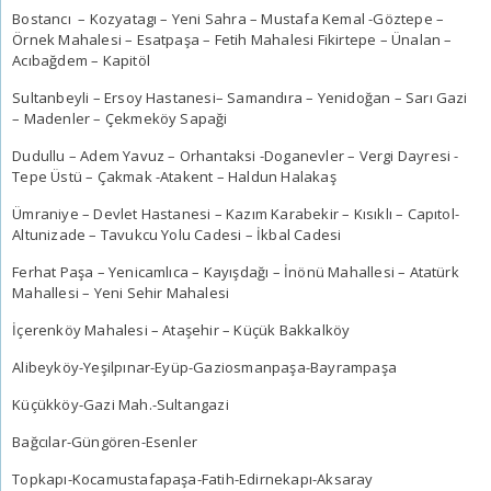
Bostancı – Kozyatagı – Yeni Sahra – Mustafa Kemal -Göztepe –
Örnek Mahalesi – Esatpaşa – Fetih Mahalesi Fikirtepe – Ünalan –
Acıbağdem – Kapitöl
Sultanbeyli – Ersoy Hastanesi– Samandıra – Yenidoğan – Sarı Gazi
– Madenler – Çekmeköy Sapaği
Dudullu – Adem Yavuz – Orhantaksi -Doganevler – Vergi Dayresi -
Tepe Üstü – Çakmak -Atakent – Haldun Halakaş
Ümraniye – Devlet Hastanesi – Kazım Karabekir – Kısıklı – Capıtol-
Altunizade – Tavukcu Yolu Cadesi – İkbal Cadesi
Ferhat Paşa – Yenicamlıca – Kayışdağı – İnönü Mahallesi – Atatürk
Mahallesi – Yeni Sehir Mahalesi
İçerenköy Mahalesi – Ataşehir – Küçük Bakkalköy
Alibeyköy-Yeşilpınar-Eyüp-Gaziosmanpaşa-Bayrampaşa
Küçükköy-Gazi Mah.-Sultangazi
Bağcılar-Güngören-Esenler
Topkapı-Kocamustafapaşa-Fatih-Edirnekapı-Aksaray