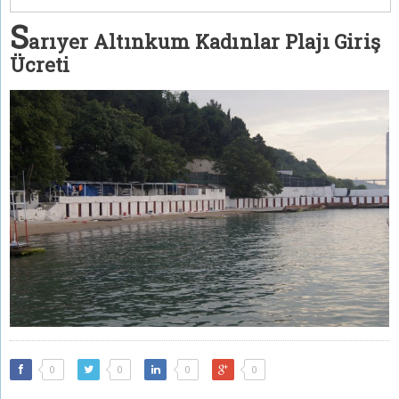
S
arıyer Altınkum Kadınlar Plajı Giriş
Ücreti
0
0
0
0