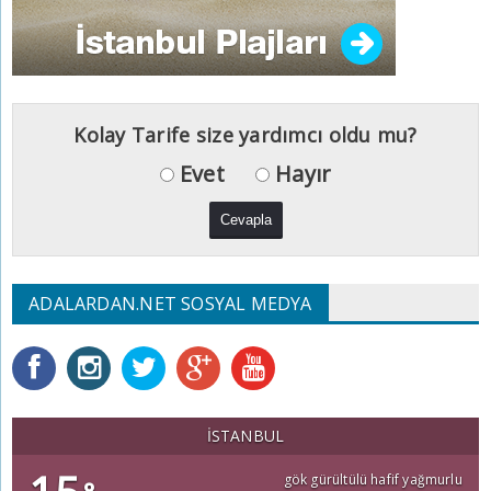
Kolay Tarife size yardımcı oldu mu?
Evet
Hayır
ADALARDAN.NET SOSYAL MEDYA
İSTANBUL
gök gürültülü hafif yağmurlu