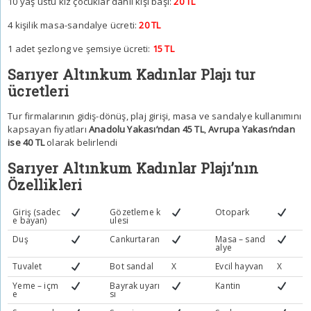
10 yaş üstü kız çocuklar dahil kişi başı:
20 TL
4 kişilik masa-sandalye ücreti:
20 TL
1 adet şezlong ve şemsiye ücreti:
15 TL
Sarıyer Altınkum Kadınlar Plajı tur
ücretleri
Tur firmalarının gidiş-dönüş, plaj girişi, masa ve sandalye kullanımını
kapsayan fiyatları
Anadolu Yakası’ndan 45 TL
,
Avrupa Yakası’ndan
ise 40 TL
olarak belirlendi
Sarıyer Altınkum Kadınlar Plajı’nın
Özellikleri
Giriş (sadec
Gözetleme k
Otopark
e bayan)
ulesi
Duş
Cankurtaran
Masa – sand
alye
Tuvalet
Bot sandal
X
Evcil hayvan
X
Yeme – içm
Bayrak uyarı
Kantin
e
sı