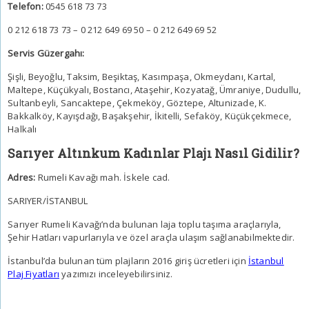
Telefon:
0545 618 73 73
0 212 618 73 73 – 0 212 649 69 50 – 0 212 649 69 52
Servis Güzergahı:
Şişli, Beyoğlu, Taksim, Beşiktaş, Kasımpaşa, Okmeydanı, Kartal,
Maltepe, Küçükyalı, Bostancı, Ataşehir, Kozyatağ, Ümraniye, Dudullu,
Sultanbeyli, Sancaktepe, Çekmeköy, Göztepe, Altunizade, K.
Bakkalköy, Kayışdağı, Başakşehir, İkitelli, Sefaköy, Küçükçekmece,
Halkalı
Sarıyer Altınkum Kadınlar Plajı Nasıl Gidilir?
Adres:
Rumeli Kavağı mah. İskele cad.
SARIYER/İSTANBUL
Sarıyer Rumeli Kavağı’nda bulunan laja toplu taşıma araçlarıyla,
Şehir Hatları vapurlarıyla ve özel araçla ulaşım sağlanabilmektedir.
İstanbul’da bulunan tüm plajların 2016 giriş ücretleri için
İstanbul
Plaj Fiyatları
yazımızı inceleyebilirsiniz.