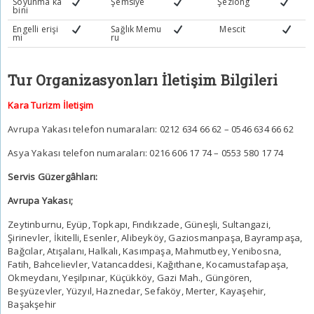
Soyunma ka
Şemsiye
Şezlong
bini
Engelli erişi
Sağlık Memu
Mescit
mi
ru
Tur Organizasyonları İletişim Bilgileri
Kara Turizm İletişim
Avrupa Yakası telefon numaraları: 0212 634 66 62 – 0546 634 66 62
Asya Yakası telefon numaraları: 0216 606 17 74 – 0553 580 17 74
Servis Güzergâhları:
Avrupa Yakası;
Zeytinburnu, Eyüp, Topkapı, Fındıkzade, Güneşli, Sultangazi,
Şirinevler, İkitelli, Esenler, Alibeyköy, Gaziosmanpaşa, Bayrampaşa,
Bağcılar, Atışalanı, Halkalı, Kasımpaşa, Mahmutbey, Yenibosna,
Fatih, Bahcelievler, Vatancaddesi, Kağıthane, Kocamustafapaşa,
Okmeydanı, Yeşilpınar, Küçükköy, Gazi Mah., Güngören,
Beşyüzevler, Yüzyıl, Haznedar, Sefaköy, Merter, Kayaşehir,
Başakşehir