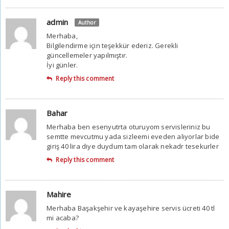
admin
Author
Merhaba,
Bilgilendirme için teşekkür ederiz. Gerekli
güncellemeler yapılmıştır.
İyi günler.
Reply this comment
Bahar
Merhaba ben esenyutrta oturuyom servisleriniz bu
semtte mevcutmu yada sizleemi eveden aliyorlar bide
giriş 40 lira diye duydum tam olarak nekadr tesekurler
Reply this comment
Mahire
Merhaba Başakşehir ve kayaşehire servis ücreti 40 tl
mi acaba?