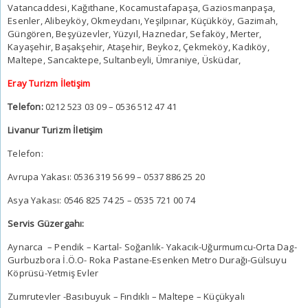
Vatancaddesi, Kağıthane, Kocamustafapaşa, Gaziosmanpaşa,
Esenler, Alibeyköy, Okmeydanı, Yeşilpınar, Küçükköy, Gazimah,
Güngören, Beşyüzevler, Yüzyıl, Haznedar, Sefaköy, Merter,
Kayaşehir, Başakşehir, Ataşehir, Beykoz, Çekmeköy, Kadıköy,
Maltepe, Sancaktepe, Sultanbeyli, Ümraniye, Üsküdar,
Eray Turizm İletişim
Telefon:
0212 523 03 09 – 0536 512 47 41
Livanur Turizm İletişim
Telefon:
Avrupa Yakası: 0536 319 56 99 – 0537 886 25 20
Asya Yakası: 0546 825 74 25 – 0535 721 00 74
Servis Güzergahı:
Aynarca – Pendik – Kartal- Soğanlık- Yakacık-Uğurmumcu-Orta Dag-
Gurbuzbora İ.Ö.O- Roka Pastane-Esenken Metro Durağı-Gülsuyu
Köprüsü-Yetmiş Evler
Zumrutevler -Basıbuyuk – Fındıklı – Maltepe – Küçükyalı