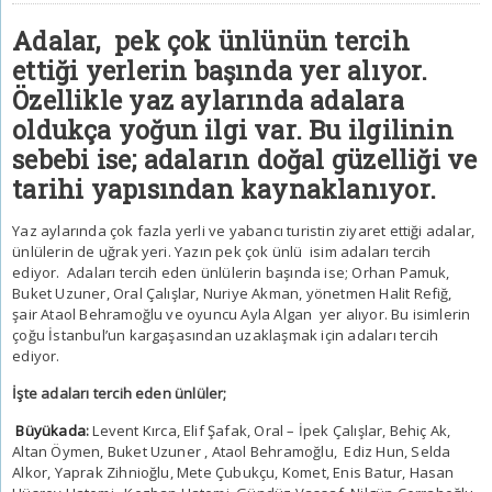
Adalar, pek çok ünlünün tercih
ettiği yerlerin başında yer alıyor.
Özellikle yaz aylarında adalara
oldukça yoğun ilgi var. Bu ilgilinin
sebebi ise; adaların doğal güzelliği ve
tarihi yapısından kaynaklanıyor.
Yaz aylarında çok fazla yerli ve yabancı turistin ziyaret ettiği adalar,
ünlülerin de uğrak yeri. Yazın pek çok ünlü isim adaları tercih
ediyor. Adaları tercih eden ünlülerin başında ise; Orhan Pamuk,
Buket Uzuner, Oral Çalışlar, Nuriye Akman, yönetmen Halit Refiğ,
şair Ataol Behramoğlu ve oyuncu Ayla Algan yer alıyor. Bu isimlerin
çoğu İstanbul’un kargaşasından uzaklaşmak için adaları tercih
ediyor.
İşte adaları tercih eden ünlüler;
Büyükada
:
Levent Kırca, Elif Şafak, Oral – İpek Çalışlar, Behiç Ak,
Altan Öymen, Buket Uzuner , Ataol Behramoğlu, Ediz Hun, Selda
Alkor, Yaprak Zihnioğlu, Mete Çubukçu, Komet, Enis Batur, Hasan