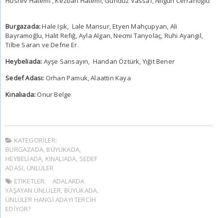
Hüsrev Hatemi , Kezban Hatemi, Gündüz Vassaf, Nilgün Cerrahoğlu
Burgazada:
Hale Işık, Lale Mansur, Etyen Mahçupyan, Ali
Bayramoğlu, Halit Refiğ, Ayla Algan, Necmi Tanyolaç, Ruhi Ayangil,
Tilbe Saran ve Defne Er.
Heybeliada:
Ayşe Sarısayın, Handan Öztürk, Yiğit Bener
Sedef Adası:
Orhan Pamuk, Alaattin Kaya
Kınalıada:
Onur Belge
KATEGORILER:
BURGAZADA
,
BÜYÜKADA
,
HEYBELIADA
,
KINALIADA
,
SEDEF
ADASI
,
ÜNLÜLER
ETIKETLER:
ADALARDA
YAŞAYAN ÜNLÜLER
,
BÜYÜKADA
,
ÜNLÜLER HANGI ADAYI TERCIH
EDIYOR?