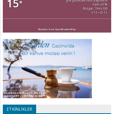
15
gök gürültülü hafif yağmurlu
°
nem: 67%
Rüzgar: 7m/s GB
Y 11 • D 11
Weather from OpenWeatherMap
ETKINLIKLER