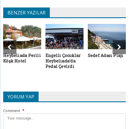
BENZER YAZILAR
Heybeliada Perili
Engelli Çocuklar
Sedef Adası Plajı
Köşk Hotel
Heybeliada’da
Pedal Çevirdi
YORUM YAP
Comment
*