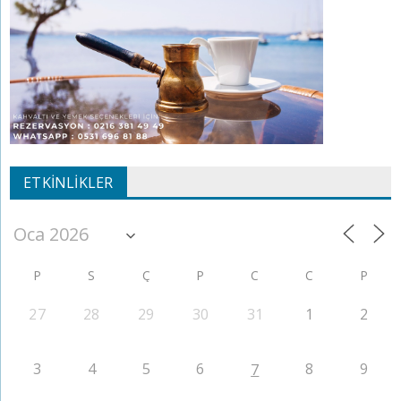
ETKINLIKLER
P
S
Ç
P
C
C
P
27
28
29
30
31
1
2
3
4
5
6
8
9
7