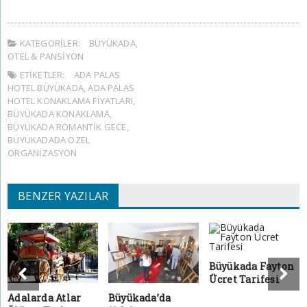
KATEGORILER:
BÜYÜKADA
,
OTEL & PANSIYON
ETIKETLER:
ADA PALAS
HOTEL BÜYÜKADA
,
ADA PALAS
HOTEL KONAKLAMA FIYATLARI
,
BÜYÜKADA KONAKLAMA
,
BÜYÜKADA ROMANTIK GECE
,
BÜYÜKADADA ÖZEL
ORGANIZASYON
BENZER YAZILAR
Büyükada Fayton
Ücret Tarifesi
Adalarda Atlar
Büyükada’da