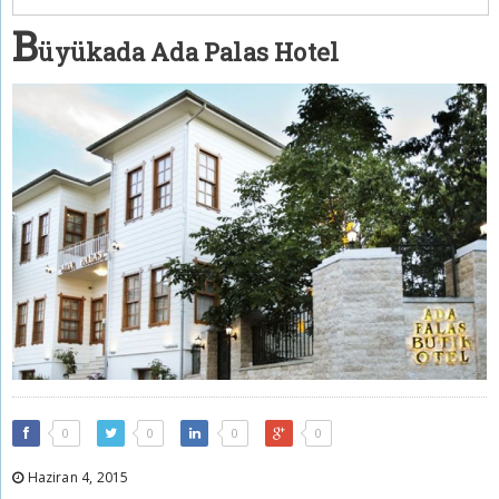
B
üyükada Ada Palas Hotel
0
0
0
0
Haziran 4, 2015