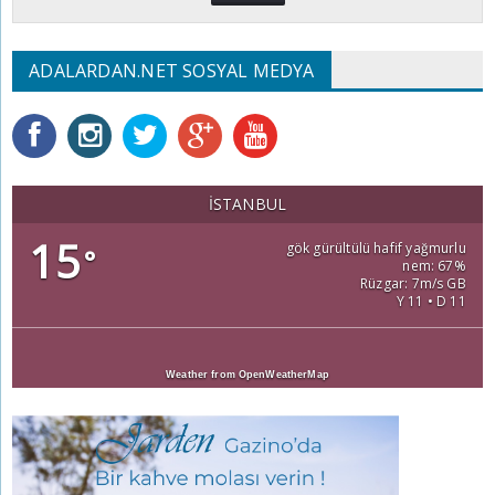
ADALARDAN.NET SOSYAL MEDYA
İSTANBUL
15
gök gürültülü hafif yağmurlu
°
nem: 67%
Rüzgar: 7m/s GB
Y 11 • D 11
Weather from OpenWeatherMap